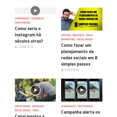
CAMPANHAS
•
COMERCIAL
•
CRIATIVIDADE
Como seria o
Instagram há
ARTIGOS
•
DESTAQUE
•
DICAS
•
séculos atras?
MARKETING
•
SOCIAL MEDIA
Como fazer um
02/08/2016
planejamento de
redes sociais em 8
simples passos
01/03/2016
CRIATIVIDADE
•
DESTAQUE
•
CAMPANHAS
•
CRIATIVIDADE
SOCIAL MEDIA
•
VIRAL
Campanha alerta os
Canal mostra a