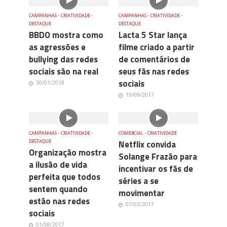
CAMPANHAS
•
CRIATIVIDADE
•
CAMPANHAS
•
CRIATIVIDADE
•
DESTAQUE
DESTAQUE
BBDO mostra como
Lacta 5 Star lança
as agressões e
filme criado a partir
bullying das redes
de comentários de
sociais são na real
seus fãs nas redes
sociais
30/01/2018
19/09/2017
CAMPANHAS
•
CRIATIVIDADE
•
COMERCIAL
•
CRIATIVIDADE
DESTAQUE
Netflix convida
Organização mostra
Solange Frazão para
a ilusão de vida
incentivar os fãs de
perfeita que todos
séries a se
sentem quando
movimentar
estão nas redes
07/03/2017
sociais
01/08/2017