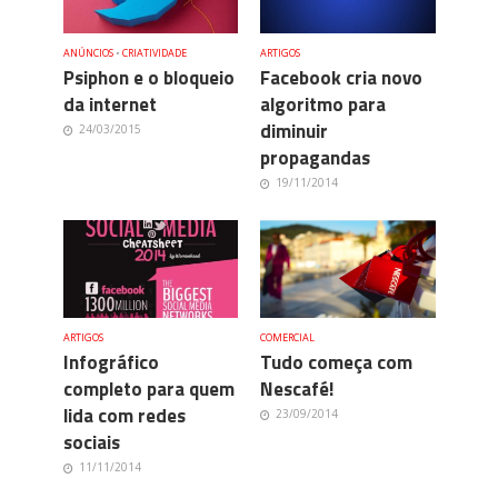
ANÚNCIOS
•
CRIATIVIDADE
ARTIGOS
Psiphon e o bloqueio
Facebook cria novo
da internet
algoritmo para
diminuir
24/03/2015
propagandas
19/11/2014
ARTIGOS
COMERCIAL
Infográfico
Tudo começa com
completo para quem
Nescafé!
lida com redes
23/09/2014
sociais
11/11/2014