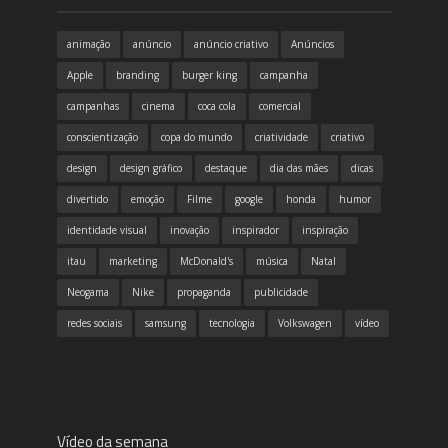
animação
anúncio
anúncio criativo
Anúncios
Apple
branding
burger king
campanha
campanhas
cinema
coca cola
comercial
conscientização
copa do mundo
criatividade
criativo
design
design gráfico
destaque
dia das mães
dicas
divertido
emoção
Filme
google
honda
humor
identidade visual
inovação
inspirador
inspiração
itau
marketing
McDonald's
música
Natal
Neogama
Nike
propaganda
publicidade
redes sociais
samsung
tecnologia
Volkswagen
vídeo
Vídeo da semana