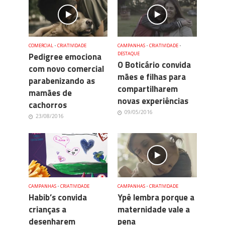
COMERCIAL
•
CRIATIVIDADE
CAMPANHAS
•
CRIATIVIDADE
•
Pedigree emociona
DESTAQUE
O Boticário convida
com novo comercial
mães e filhas para
parabenizando as
compartilharem
mamães de
novas experiências
cachorros
09/05/2016
23/08/2016
CAMPANHAS
•
CRIATIVIDADE
CAMPANHAS
•
CRIATIVIDADE
Habib’s convida
Ypê lembra porque a
crianças a
maternidade vale a
desenharem
pena