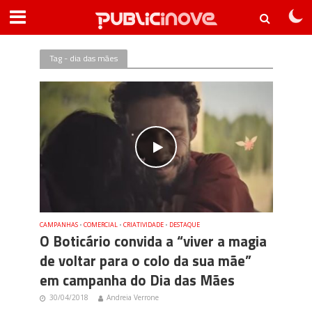
Tag - dia das mães
CAMPANHAS
•
COMERCIAL
•
CRIATIVIDADE
•
DESTAQUE
O Boticário convida a “viver a magia
de voltar para o colo da sua mãe”
em campanha do Dia das Mães
30/04/2018
Andreia Verrone