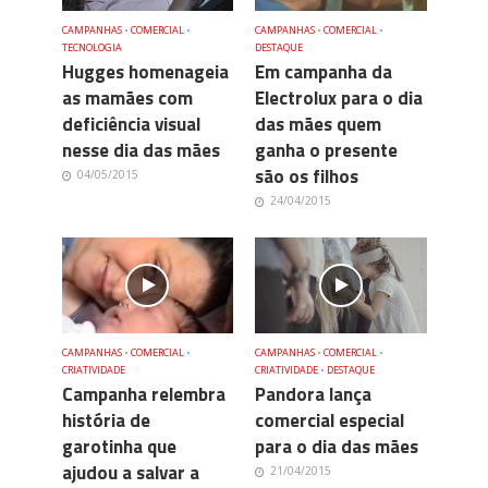
CAMPANHAS
•
COMERCIAL
•
CAMPANHAS
•
COMERCIAL
•
TECNOLOGIA
DESTAQUE
Hugges homenageia
Em campanha da
as mamães com
Electrolux para o dia
deficiência visual
das mães quem
nesse dia das mães
ganha o presente
são os filhos
04/05/2015
24/04/2015
CAMPANHAS
•
COMERCIAL
•
CAMPANHAS
•
COMERCIAL
•
CRIATIVIDADE
CRIATIVIDADE
•
DESTAQUE
Campanha relembra
Pandora lança
história de
comercial especial
garotinha que
para o dia das mães
ajudou a salvar a
21/04/2015