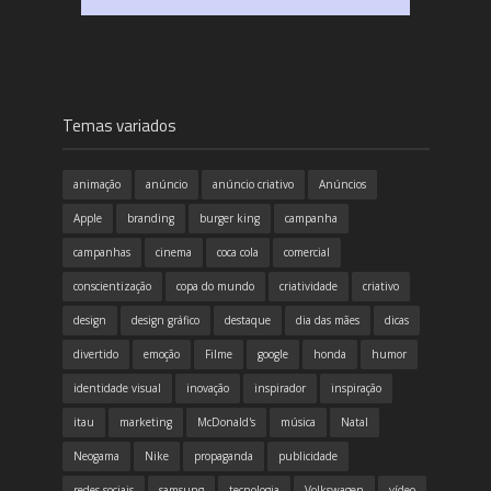
Temas variados
animação
anúncio
anúncio criativo
Anúncios
Apple
branding
burger king
campanha
campanhas
cinema
coca cola
comercial
conscientização
copa do mundo
criatividade
criativo
design
design gráfico
destaque
dia das mães
dicas
divertido
emoção
Filme
google
honda
humor
identidade visual
inovação
inspirador
inspiração
itau
marketing
McDonald's
música
Natal
Neogama
Nike
propaganda
publicidade
redes sociais
samsung
tecnologia
Volkswagen
vídeo