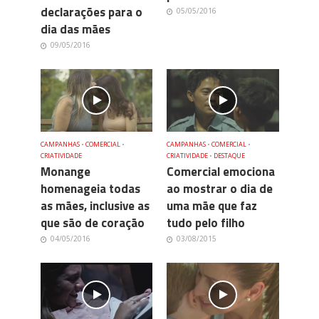
declarações para o
05/05/2016
dia das mães
09/05/2016
CAMPANHAS
•
COMERCIAL
•
CAMPANHAS
•
COMERCIAL
•
CRIATIVIDADE
CRIATIVIDADE
•
DESTAQUE
Monange
Comercial emociona
homenageia todas
ao mostrar o dia de
as mães, inclusive as
uma mãe que faz
que são de coração
tudo pelo filho
04/05/2016
03/08/2015