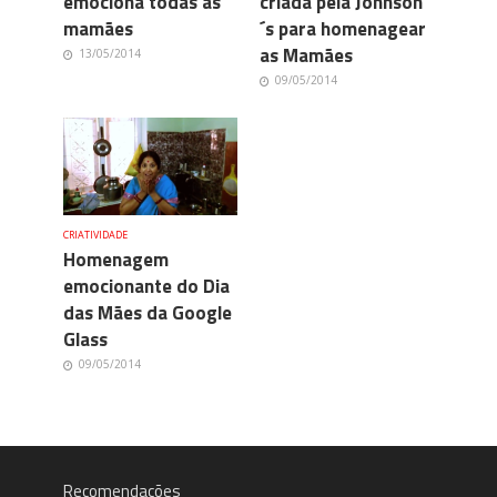
emociona todas as
criada pela Johnson
mamães
´s para homenagear
as Mamães
13/05/2014
09/05/2014
CRIATIVIDADE
Homenagem
emocionante do Dia
das Mães da Google
Glass
09/05/2014
Recomendações