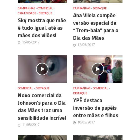
CAMPANHAS
•
COMERCIAL
•
CAMPANHAS
•
DESTAQUE
CRIATIVIDADE
•
DESTAQUE
Ana Vilela compõe
Sky mostra que mãe
versão especial de
é tudo igual, até as
“Trem-bala” para o
mães dos vilões!
Dia das Mães
15/05/2017
12/05/2017
COMERCIAL
•
DESTAQUE
CAMPANHAS
•
COMERCIAL
•
Novo comercial da
DESTAQUE
YPÊ destaca
Johnson’s para o Dia
inversão de papéis
das Mães traz uma
entre mães e filhos
sensibilidade incrível
10/05/2017
11/05/2017