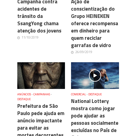
Campanha contra
Ação de
acidentes de
conscientização do
trânsito da
Grupo HEINEKEN
SsangYong chama
oferece recompensa
atenção dos jovens
em dinheiro para
quem reciclar
11/10/2019
garrafas de vidro
26/09/2019
ANÚNCIOS
•
CAMPANHAS
•
COMERCIAL
•
DESTAQUE
DESTAQUE
National Lottery
Prefeitura de São
mostra como jogar
Paulo pede ajuda em
pode ajudar as
anúncio impactante
pessoas socialmente
para evitar as
excluídas no País de
mortes decorrentes