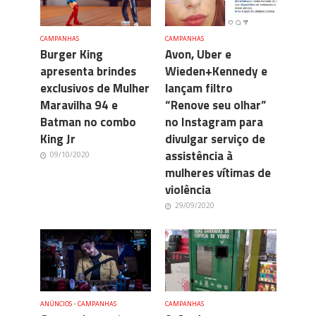
CAMPANHAS
CAMPANHAS
Burger King
Avon, Uber e
apresenta brindes
Wieden+Kennedy e
exclusivos de Mulher
lançam filtro
Maravilha 94 e
“Renove seu olhar”
Batman no combo
no Instagram para
King Jr
divulgar serviço de
assistência à
09/10/2020
mulheres vítimas de
violência
29/09/2020
ANÚNCIOS
•
CAMPANHAS
CAMPANHAS