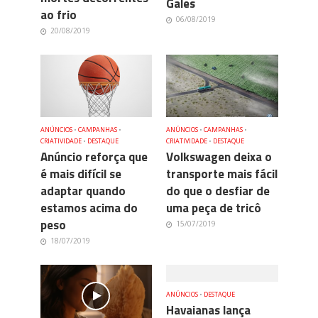
Gales
ao frio
06/08/2019
20/08/2019
ANÚNCIOS
•
CAMPANHAS
•
ANÚNCIOS
•
CAMPANHAS
•
CRIATIVIDADE
•
DESTAQUE
CRIATIVIDADE
•
DESTAQUE
Anúncio reforça que
Volkswagen deixa o
é mais difícil se
transporte mais fácil
adaptar quando
do que o desfiar de
estamos acima do
uma peça de tricô
peso
15/07/2019
18/07/2019
ANÚNCIOS
•
DESTAQUE
Havaianas lança