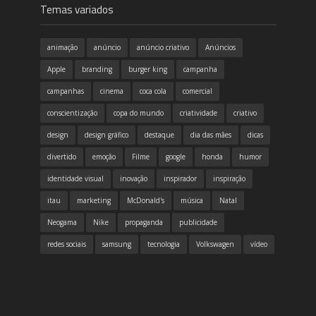
Temas variados
animação
anúncio
anúncio criativo
Anúncios
Apple
branding
burger king
campanha
campanhas
cinema
coca cola
comercial
conscientização
copa do mundo
criatividade
criativo
design
design gráfico
destaque
dia das mães
dicas
divertido
emoção
Filme
google
honda
humor
identidade visual
inovação
inspirador
inspiração
itau
marketing
McDonald's
música
Natal
Neogama
Nike
propaganda
publicidade
redes sociais
samsung
tecnologia
Volkswagen
vídeo