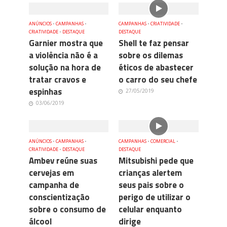
ANÚNCIOS
•
CAMPANHAS
•
CAMPANHAS
•
CRIATIVIDADE
•
CRIATIVIDADE
•
DESTAQUE
DESTAQUE
Garnier mostra que
Shell te faz pensar
a violência não é a
sobre os dilemas
solução na hora de
éticos de abastecer
tratar cravos e
o carro do seu chefe
espinhas
27/05/2019
03/06/2019
ANÚNCIOS
•
CAMPANHAS
•
CAMPANHAS
•
COMERCIAL
•
CRIATIVIDADE
•
DESTAQUE
DESTAQUE
Ambev reúne suas
Mitsubishi pede que
cervejas em
crianças alertem
campanha de
seus pais sobre o
conscientização
perigo de utilizar o
sobre o consumo de
celular enquanto
álcool
dirige