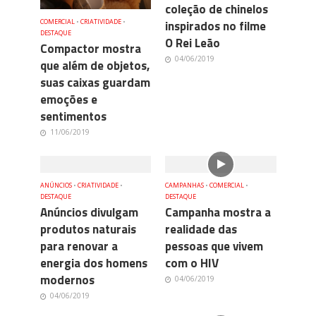
coleção de chinelos
inspirados no filme
COMERCIAL
•
CRIATIVIDADE
•
DESTAQUE
O Rei Leão
Compactor mostra
04/06/2019
que além de objetos,
suas caixas guardam
emoções e
sentimentos
11/06/2019
ANÚNCIOS
•
CRIATIVIDADE
•
CAMPANHAS
•
COMERCIAL
•
DESTAQUE
DESTAQUE
Anúncios divulgam
Campanha mostra a
produtos naturais
realidade das
para renovar a
pessoas que vivem
energia dos homens
com o HIV
modernos
04/06/2019
04/06/2019