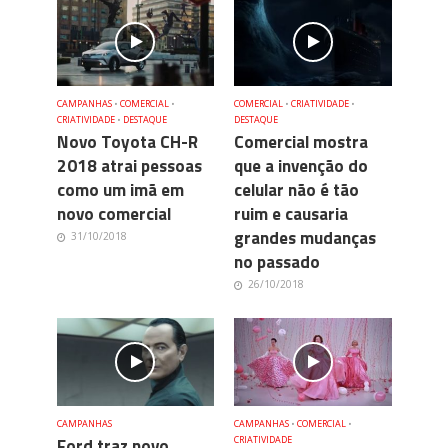
CAMPANHAS
•
COMERCIAL
•
COMERCIAL
•
CRIATIVIDADE
•
CRIATIVIDADE
•
DESTAQUE
DESTAQUE
Novo Toyota CH-R
Comercial mostra
2018 atrai pessoas
que a invenção do
como um imã em
celular não é tão
novo comercial
ruim e causaria
grandes mudanças
31/10/2018
no passado
26/10/2018
CAMPANHAS
CAMPANHAS
•
COMERCIAL
•
Ford traz novo
CRIATIVIDADE