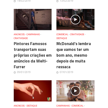
14/02/2019
13/02/2019
ANÚNCIOS
•
CAMPANHAS
•
COMERCIAL
•
CRIATIVIDADE
•
CRIATIVIDADE
DESTAQUE
Pintores Famosos
McDonald’s lembra
transportam suas
que vamos ter um
próprias criações em
bom ano, mesmo
anúncios da Welti-
depois de muita
Furrer
ressaca
09/01/2019
07/01/2019
ANÚNCIOS
•
DESTAQUE
CAMPANHAS
•
COMERCIAL
•