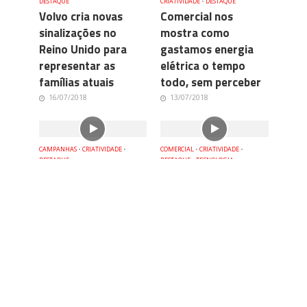
DESTAQUE
CRIATIVIDADE
•
DESTAQUE
Volvo cria novas
Comercial nos
sinalizações no
mostra como
Reino Unido para
gastamos energia
representar as
elétrica o tempo
famílias atuais
todo, sem perceber
16/07/2018
13/07/2018
CAMPANHAS
•
CRIATIVIDADE
•
COMERCIAL
•
CRIATIVIDADE
•
DESTAQUE
DESTAQUE
•
TECNOLOGIA
Biscoito Zezé
Comercial da Apple
mostra como é
brinca com a nossa
simples contar com
relação atual com
a ajuda das pessoas
senhas
durante o inverno
11/07/2018
12/07/2018