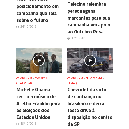
Telecine relembra
posicionamento em
personagens
campanha que fala
marcantes para sua
sobre o futuro
campanha em apoio
24/10/2018
ao Outubro Rosa
17/10/2018
CAMPANHAS
•
COMERCIAL
•
CAMPANHAS
•
CRIATIVIDADE
•
CRIATIVIDADE
DESTAQUE
Michelle Obama
Chevrolet dá voto
recria a música de
de confiança no
Aretha Franklin para
brasileiro e deixa
as eleições dos
teste drive à
Estados Unidos
disposição no centro
de SP
16/10/2018