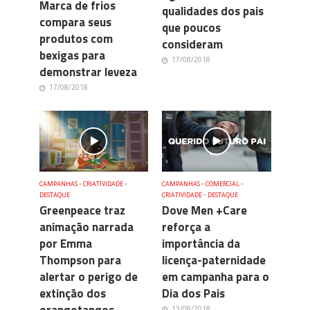
Marca de frios
qualidades dos pais
compara seus
que poucos
produtos com
consideram
bexigas para
17/08/2018
demonstrar leveza
17/08/2018
CAMPANHAS
•
CRIATIVIDADE
•
CAMPANHAS
•
COMERCIAL
•
DESTAQUE
CRIATIVIDADE
•
DESTAQUE
Greenpeace traz
Dove Men +Care
animação narrada
reforça a
por Emma
importância da
Thompson para
licença-paternidade
alertar o perigo de
em campanha para o
extinção dos
Dia dos Pais
13/08/2018