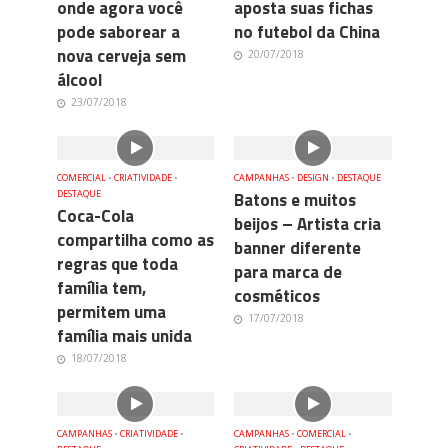
onde agora você
aposta suas fichas
pode saborear a
no futebol da China
nova cerveja sem
20/07/2018
álcool
23/07/2018
COMERCIAL
•
CRIATIVIDADE
•
CAMPANHAS
•
DESIGN
•
DESTAQUE
DESTAQUE
Batons e muitos
Coca-Cola
beijos – Artista cria
compartilha como as
banner diferente
regras que toda
para marca de
família tem,
cosméticos
permitem uma
17/07/2018
família mais unida
18/07/2018
CAMPANHAS
•
CRIATIVIDADE
•
CAMPANHAS
•
COMERCIAL
•