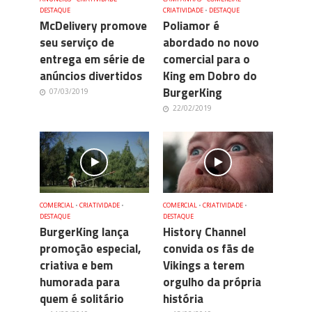
DESTAQUE
CRIATIVIDADE
•
DESTAQUE
McDelivery promove
Poliamor é
seu serviço de
abordado no novo
entrega em série de
comercial para o
anúncios divertidos
King em Dobro do
BurgerKing
07/03/2019
22/02/2019
COMERCIAL
•
CRIATIVIDADE
•
COMERCIAL
•
CRIATIVIDADE
•
DESTAQUE
DESTAQUE
BurgerKing lança
History Channel
promoção especial,
convida os fãs de
criativa e bem
Vikings a terem
humorada para
orgulho da própria
quem é solitário
história