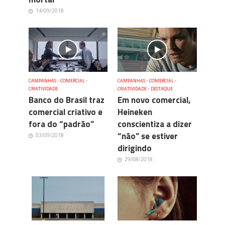
14/09/2018
CAMPANHAS
•
COMERCIAL
•
CAMPANHAS
•
COMERCIAL
•
CRIATIVIDADE
CRIATIVIDADE
•
DESTAQUE
Banco do Brasil traz
Em novo comercial,
comercial criativo e
Heineken
fora do “padrão”
conscientiza a dizer
“não” se estiver
03/09/2018
dirigindo
29/08/2018