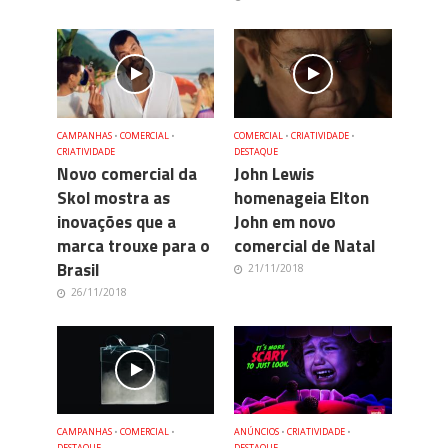
CAMPANHAS
•
COMERCIAL
•
COMERCIAL
•
CRIATIVIDADE
•
CRIATIVIDADE
DESTAQUE
Novo comercial da
John Lewis
Skol mostra as
homenageia Elton
inovações que a
John em novo
marca trouxe para o
comercial de Natal
Brasil
21/11/2018
26/11/2018
CAMPANHAS
•
COMERCIAL
•
ANÚNCIOS
•
CRIATIVIDADE
•
DESTAQUE
DESTAQUE