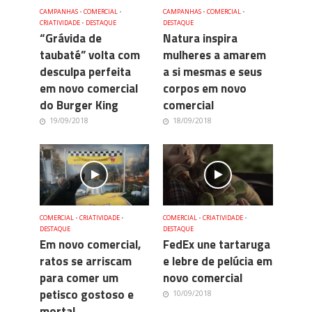
CAMPANHAS
•
COMERCIAL
•
CAMPANHAS
•
COMERCIAL
•
CRIATIVIDADE
•
DESTAQUE
DESTAQUE
“Grávida de
Natura inspira
taubaté” volta com
mulheres a amarem
desculpa perfeita
a si mesmas e seus
em novo comercial
corpos em novo
do Burger King
comercial
19/09/2018
18/09/2018
COMERCIAL
•
CRIATIVIDADE
•
COMERCIAL
•
CRIATIVIDADE
•
DESTAQUE
DESTAQUE
Em novo comercial,
FedEx une tartaruga
ratos se arriscam
e lebre de pelúcia em
para comer um
novo comercial
petisco gostoso e
10/09/2018
mortal