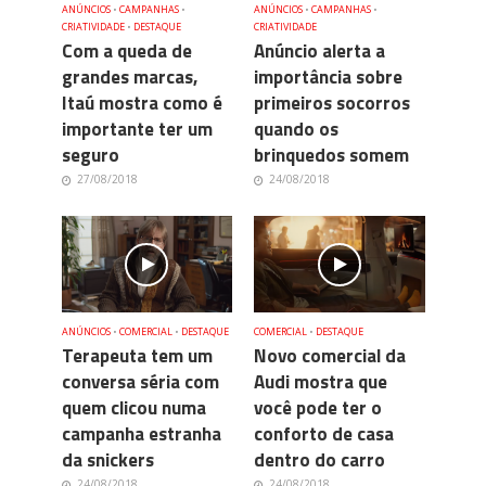
ANÚNCIOS
•
CAMPANHAS
•
ANÚNCIOS
•
CAMPANHAS
•
CRIATIVIDADE
•
DESTAQUE
CRIATIVIDADE
Com a queda de
Anúncio alerta a
grandes marcas,
importância sobre
Itaú mostra como é
primeiros socorros
importante ter um
quando os
seguro
brinquedos somem
27/08/2018
24/08/2018
ANÚNCIOS
•
COMERCIAL
•
DESTAQUE
COMERCIAL
•
DESTAQUE
Terapeuta tem um
Novo comercial da
conversa séria com
Audi mostra que
quem clicou numa
você pode ter o
campanha estranha
conforto de casa
da snickers
dentro do carro
24/08/2018
24/08/2018