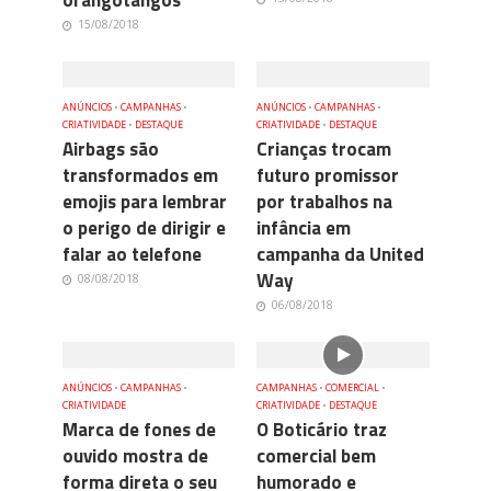
orangotangos
15/08/2018
ANÚNCIOS
•
CAMPANHAS
•
ANÚNCIOS
•
CAMPANHAS
•
CRIATIVIDADE
•
DESTAQUE
CRIATIVIDADE
•
DESTAQUE
Airbags são
Crianças trocam
transformados em
futuro promissor
emojis para lembrar
por trabalhos na
o perigo de dirigir e
infância em
falar ao telefone
campanha da United
Way
08/08/2018
06/08/2018
ANÚNCIOS
•
CAMPANHAS
•
CAMPANHAS
•
COMERCIAL
•
CRIATIVIDADE
CRIATIVIDADE
•
DESTAQUE
Marca de fones de
O Boticário traz
ouvido mostra de
comercial bem
forma direta o seu
humorado e