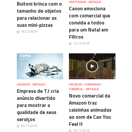
Buitoni brinca com o
CRIATIVIDADE
•
DESTAQUE
Canon emociona
tamanho de objetos
com comercial que
para relacionar as
convida a todos
suas mini-pizzas
para um Natal em
18/12/2018
Filtros
12/12/2018
ANÚNCIOS
•
DESTAQUE
ANÚNCIOS
•
CAMPANHAS
•
Empresa de T.I cria
COMERCIAL
•
DESTAQUE
Novo comercial da
anúncio divertido
Amazon traz
para mostrar a
caixinhas animadas
qualidade de seus
ao som de Can You
serviços
Feel It
30/11/2018
29/11/2018