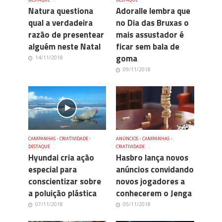
Natura questiona
Adoralle lembra que
qual a verdadeira
no Dia das Bruxas o
razão de presentear
mais assustador é
alguém neste Natal
ficar sem bala de
goma
14/11/2018
09/11/2018
CAMPANHAS
•
CRIATIVIDADE
•
ANÚNCIOS
•
CAMPANHAS
•
DESTAQUE
CRIATIVIDADE
Hyundai cria ação
Hasbro lança novos
especial para
anúncios convidando
conscientizar sobre
novos jogadores a
a poluição plástica
conhecerem o Jenga
07/11/2018
05/11/2018