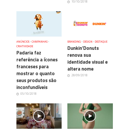
10/10/2018
ANÚNCIOS
•
CAMPANHAS
•
BRANDING
•
DESIGN
•
DESTAQUE
CRIATIVIDADE
Dunkin’Donuts
Padaria faz
renova sua
referência a ícones
identidade visual e
franceses para
altera nome
mostrar o quanto
28/09/2018
seus produtos são
inconfundíveis
05/10/2018