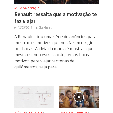
ANÚNCIOS
•
DESTAQUE
Renault ressalta que a motivação te
faz viajar
12/03/2019
Eloá Grams
A Renault criou uma série de anúncios para
mostrar os motivos que nos fazem dirigir
por horas. A ideia da marca é mostrar que
mesmo sendo estressante, temos bons
motivos para viajar centenas de
quilômetros, seja para...
ANÚNCIOS
•
CRIATIVIDADE
•
CAMPANHAS
•
COMERCIAL
•