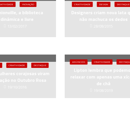
IATIVIDADE
INOVAÇÃO
CRIATIVIDADE
DESIGN
DESTAQUE
ionville, a biblioteca
Designers criam nova lata 
dinâmica e livre
não machuca os dedos
13/02/2017
28/08/2015
ANÚNCIOS
CRIATIVIDADE
DESTAQ
CRIATIVIDADE
DESTAQUE
Lipton lembra que podem
ulheres corajosas viram
relaxar com apenas uma xíc
ração no Outubro Rosa
de chá
19/10/2016
19/08/2019