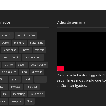
riados
Vídeo da semana
anúncio
anúncio criativo
Apple
branding
burger king
campanhas
cinema
coca cola
conscientização
copa do mundo
criativo
design
design gráfico
dia das mães
dicas
divertido
Pixar revela Easter Eggs de 1
Filme
google
honda
humor
seus filmes mostrando que t
estão interligados.
isual
inovação
inspirador
itau
marketing
McDonald's
Natal
Neogama
Nike