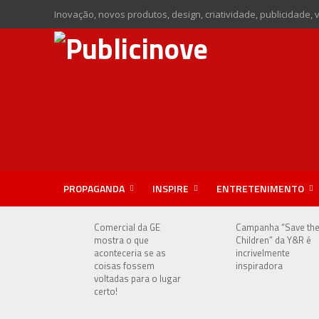
Inovação, novos produtos, design, criatividade, publicidade, 
PROPAGANDA
INSPIRE
ENTRETENIMENTO
Comercial da GE
Campanha “Save th
mostra o que
Children” da Y&R é
aconteceria se as
incrivelmente
coisas fossem
inspiradora
voltadas para o lugar
certo!