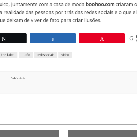
ico, juntamente com a casa de moda
boohoo.com
criaram 
realidade das pessoas por trás das redes sociais e o que e
e deixam de viver de fato para criar ilusões.
Twittar
Compartilhar
Pin
i the Label
ilusão
redes sociais
vídeo
Publicidade