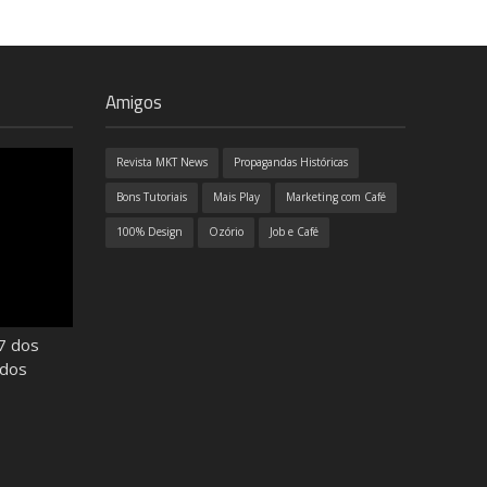
Amigos
Revista MKT News
Propagandas Históricas
Bons Tutoriais
Mais Play
Marketing com Café
100% Design
Ozório
Job e Café
7 dos
odos