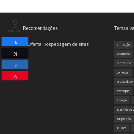
0
Recomendações
Temas va
COMPART.
animação
Compartilhar
Twittar
Anúncios
campanha
comercial
Compartilhar
Pin
criatividade
destaque
emoção
identidade v
inspiração
música