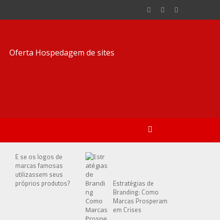
E se os logos de
marcas famosas
utilizassem seus
próprios produtos?
Estratégias de
Branding: Como
Marcas Prosperam
em Crises