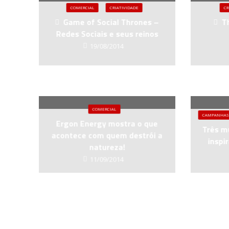
COMERCIAL
CRIATIVIDADE
CR
Game of Social Thrones –
Th
Redes Sociais e seus reinos
19/08/2014
COMERCIAL
CAMPANHAS
Ergon Energy mostra o que
Três m
acontece com quem destrói a
inspi
natureza!
11/09/2014