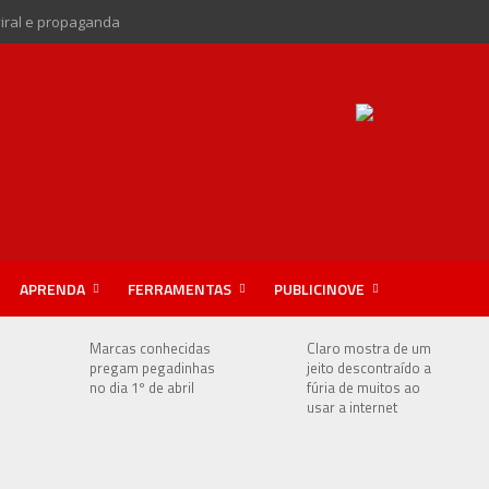
viral e propaganda
APRENDA
FERRAMENTAS
PUBLICINOVE
e
Marcas conhecidas
Claro mostra de um
pregam pegadinhas
jeito descontraído a
no dia 1º de abril
fúria de muitos ao
usar a internet