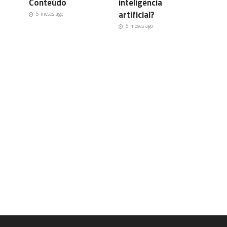
Conteúdo
inteligência
artificial?
5 meses ago
5 meses ago