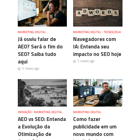
MARKETING DIGITAL
MARKETING DIGITAL
•
TECNOLOGIA
Já ouviu falar de
Navegadores com
AEO? Será o fim do
IA: Entenda seu
SEO? Saiba tudo
impacto no SEO hoje
aqui
5 meses ago
5 meses ago
INOVAÇÃO
•
MARKETING DIGITAL
MARKETING DIGITAL
AEO vs SEO: Entenda
Como fazer
a Evolução da
publicidade em um
Otimização de
novo mundo com