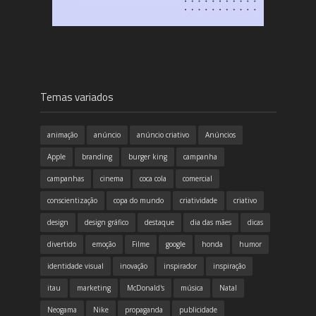
Temas variados
animação
anúncio
anúncio criativo
Anúncios
Apple
branding
burger king
campanha
campanhas
cinema
coca cola
comercial
conscientização
copa do mundo
criatividade
criativo
design
design gráfico
destaque
dia das mães
dicas
divertido
emoção
Filme
google
honda
humor
identidade visual
inovação
inspirador
inspiração
itau
marketing
McDonald's
música
Natal
Neogama
Nike
propaganda
publicidade