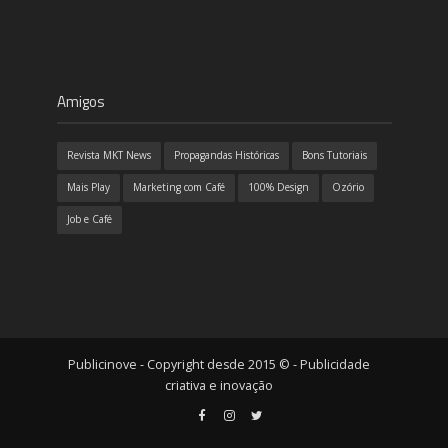
Amigos
Revista MKT News
Propagandas Históricas
Bons Tutoriais
Mais Play
Marketing com Café
100% Design
Ozório
Job e Café
Publicinove - Copyright desde 2015 © - Publicidade
criativa e inovação