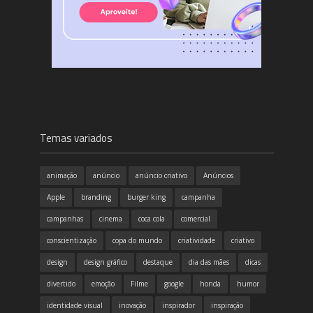
Temas variados
animação
anúncio
anúncio criativo
Anúncios
Apple
branding
burger king
campanha
campanhas
cinema
coca cola
comercial
conscientização
copa do mundo
criatividade
criativo
design
design gráfico
destaque
dia das mães
dicas
divertido
emoção
Filme
google
honda
humor
identidade visual
inovação
inspirador
inspiração