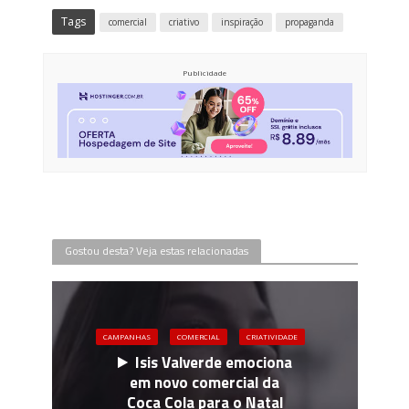
Tags
comercial
criativo
inspiração
propaganda
Publicidade
Gostou desta? Veja estas relacionadas
CAMPANHAS
COMERCIAL
CRIATIVIDADE
Isis Valverde emociona
em novo comercial da
Coca Cola para o Natal