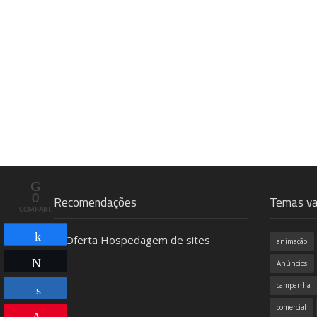
0
Recomendações
Temas va
COMPART.
animação
Compartilhar
Twittar
Anúncios
campanha
comercial
Compartilhar
Pin