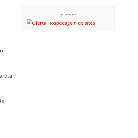
Publicidade
do
arota
ês