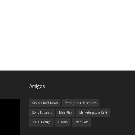
Amigos
Revista MKT News
Propagandas Históricas
Bons Tutoriais
Mais Play
Marketing com Café
100% Design
Ozório
Job e Café