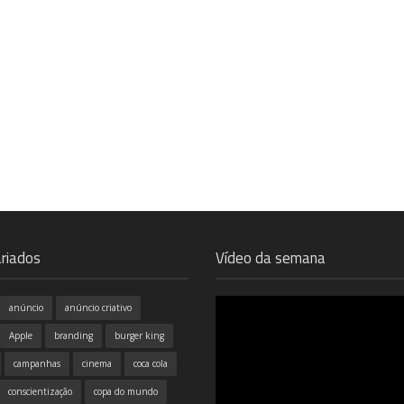
riados
Vídeo da semana
anúncio
anúncio criativo
Apple
branding
burger king
campanhas
cinema
coca cola
conscientização
copa do mundo