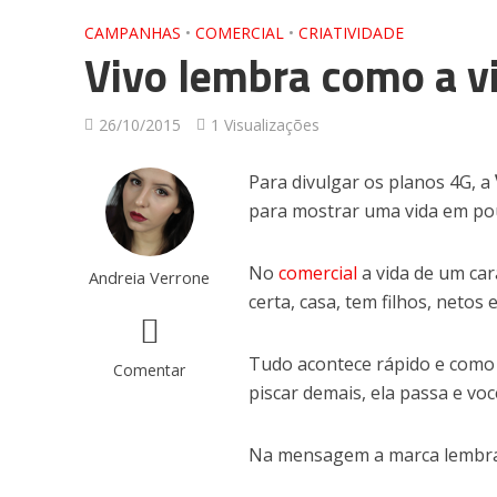
CAMPANHAS
•
COMERCIAL
•
CRIATIVIDADE
Vivo lembra como a v
26/10/2015
1 Visualizações
Para divulgar os planos 4G, a
para mostrar uma vida em po
No
comercial
a vida de um ca
Andreia Verrone
certa, casa, tem filhos, netos e
Tudo acontece rápido e como 
Comentar
piscar demais, ela passa e vo
Na mensagem a marca lembra 