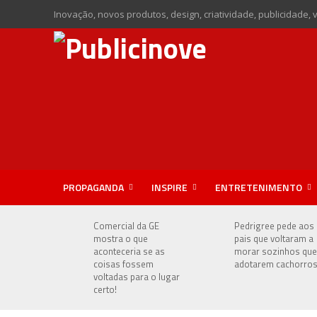
Inovação, novos produtos, design, criatividade, publicidade, 
PROPAGANDA
INSPIRE
ENTRETENIMENTO
Comercial da GE
Pedrigree pede aos
mostra o que
pais que voltaram a
aconteceria se as
morar sozinhos que
coisas fossem
adotarem cachorro
voltadas para o lugar
certo!