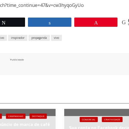
tch?time_continue=47&v=cw3hyqoGyUo
Twittar
Compartilhar
Pin
tivo
inspirador
propaganda
vivo
Publicidade
CAMPANHAS
DESTAQUE
COMERCIAL
CRIATIVIDADE
úncio de marca de café
Sua conta no Facebook deci