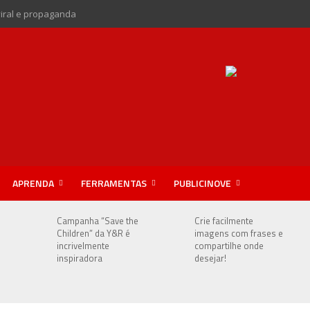
viral e propaganda
APRENDA
FERRAMENTAS
PUBLICINOVE
Campanha “Save the
Crie facilmente
Children” da Y&R é
imagens com frases e
incrivelmente
compartilhe onde
s
inspiradora
desejar!