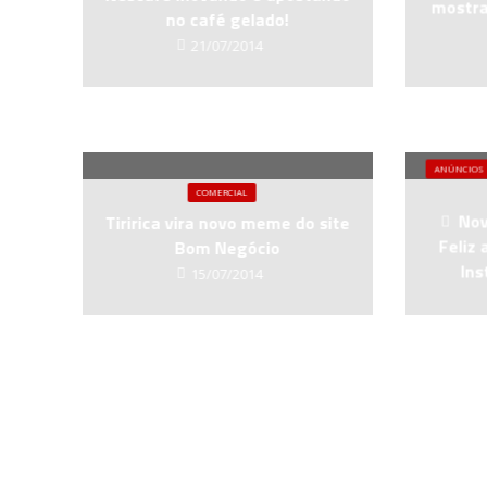
mostra 
no café gelado!
21/07/2014
ANÚNCIOS
COMERCIAL
Nov
Tiririca vira novo meme do site
Feliz 
Bom Negócio
Ins
15/07/2014