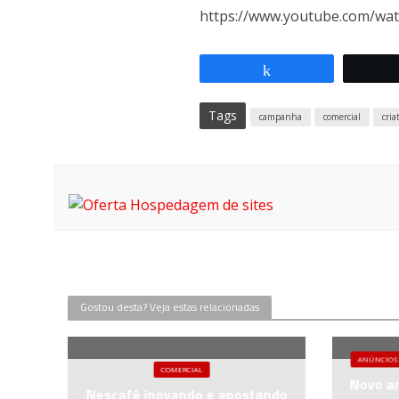
https://www.youtube.com/wa
Compartilhar
Tags
campanha
comercial
cria
Gostou desta? Veja estas relacionadas
ANÚNCIOS
COMERCIAL
Novo an
Nescafé inovando e apostando