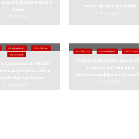
sua eficácia em tirar o
sabor de seu chocolate
sono
17/07/2014
05/09/2018
CAMPANHAS
COMERCIAL
ANÚNCIOS
CAMPANHAS
CRIATIVID
DESTAQUE
Anúncios lembram que mui
a campanha do McDia
crianças sofrem pela
anuncia parceria com o
irresponsabilidade dos adul
tituto Ayrton Senna
20/10/2015
16/08/2018