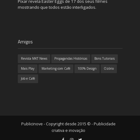
Pixar revela Easter Eggs de 17 dos seus filmes
mostrando que todos estão interligados.
Amigos
Revista MKT News
Propagandas Históricas
Bons Tutoriais
Mais Play
Marketing com Café
100% Design
Ozório
Job e Café
Publicinove - Copyright desde 2015 © - Publicidade
criativa e inovação