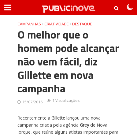
CAMPANHAS
•
CRIATIVIDADE
•
DESTAQUE
O melhor que o
homem pode alcançar
não vem fácil, diz
Gillette em nova
campanha
1 Visualizações
15/07/2016
Recentemente a
Gillette
lançou uma nova
campanha criada pela agência
Grey
de Nova
Iorque, que reúne alguns atletas importantes para