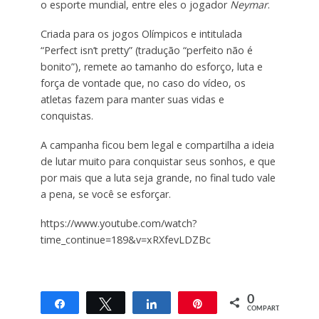
o esporte mundial, entre eles o jogador
Neymar
.
Criada para os jogos Olímpicos e intitulada
“Perfect isn’t pretty” (tradução “perfeito não é
bonito”), remete ao tamanho do esforço, luta e
força de vontade que, no caso do vídeo, os
atletas fazem para manter suas vidas e
conquistas.
A campanha ficou bem legal e compartilha a ideia
de lutar muito para conquistar seus sonhos, e que
por mais que a luta seja grande, no final tudo vale
a pena, se você se esforçar.
https://www.youtube.com/watch?
time_continue=189&v=xRXfevLDZBc
0
Compartilhar
Twittar
Compartilhar
Pin
COMPART.