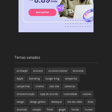
Temas variados
animação
anúncio
anúncio criativo
Anúncios
Apple
branding
burger king
campanha
campanhas
cinema
coca cola
comercial
conscientização
copa do mundo
criatividade
criativo
design
design gráfico
destaque
dia das mães
dicas
divertido
emoção
Filme
google
honda
humor