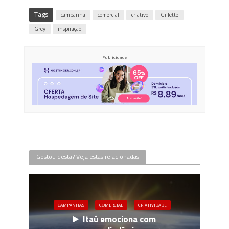
Tags
campanha
comercial
criativo
Gillette
Grey
inspiração
Publicidade
Gostou desta? Veja estas relacionadas
CAMPANHAS
COMERCIAL
CRIATIVIDADE
Itaú emociona com