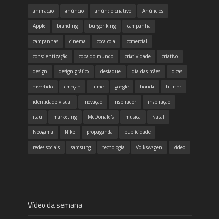
animação
anúncio
anúncio criativo
Anúncios
Apple
branding
burger king
campanha
campanhas
cinema
coca cola
comercial
conscientização
copa do mundo
criatividade
criativo
design
design gráfico
destaque
dia das mães
dicas
divertido
emoção
Filme
google
honda
humor
identidade visual
inovação
inspirador
inspiração
itau
marketing
McDonald's
música
Natal
Neogama
Nike
propaganda
publicidade
redes sociais
samsung
tecnologia
Volkswagen
vídeo
Vídeo da semana