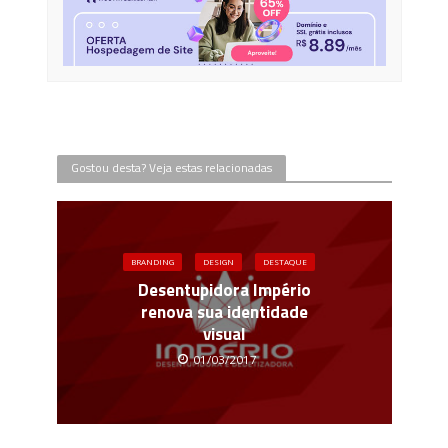
Gostou desta? Veja estas relacionadas
BRANDING
DESIGN
DESTAQUE
Desentupidora Império
renova sua identidade
visual
01/03/2017