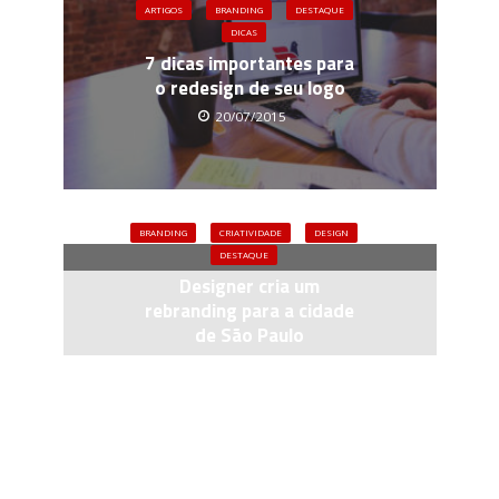
ARTIGOS
BRANDING
DESTAQUE
DICAS
7 dicas importantes para
o redesign de seu logo
20/07/2015
BRANDING
CRIATIVIDADE
DESIGN
DESTAQUE
Designer cria um
rebranding para a cidade
de São Paulo
14/10/2015