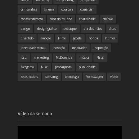
campanhas
cinema
coca cola
comercial
conscientização
copa do mundo
criatividade
criativo
design
design gráfico
destaque
dia das mães
dicas
divertido
emoção
Filme
google
honda
humor
identidade visual
inovação
inspirador
inspiração
itau
marketing
McDonald's
música
Natal
Neogama
Nike
propaganda
publicidade
redes sociais
samsung
tecnologia
Volkswagen
vídeo
Vídeo da semana