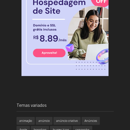
Temas variados
animação
anúncio
anúncio criativo
Anúncios
Apple
branding
burger king
campanha