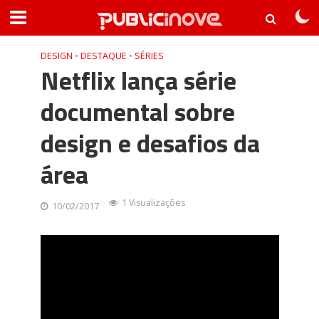
DESIGN
•
DESTAQUE
•
SÉRIES
Netflix lança série
documental sobre
design e desafios da
área
1 Visualizações
10/02/2017