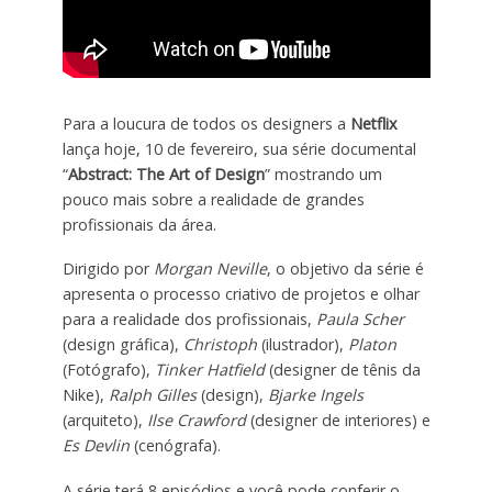
Para a loucura de todos os designers a
Netflix
lança hoje, 10 de fevereiro, sua série documental
“
Abstract: The Art of Design
” mostrando um
pouco mais sobre a realidade de grandes
profissionais da área.
Dirigido por
Morgan Neville
, o objetivo da série é
apresenta o processo criativo de projetos e olhar
para a realidade dos profissionais,
Paula Scher
(design gráfica),
Christoph
(ilustrador),
Platon
(Fotógrafo),
Tinker Hatfield
(designer de tênis da
Nike),
Ralph Gilles
(design),
Bjarke Ingels
(arquiteto),
Ilse Crawford
(designer de interiores) e
Es Devlin
(cenógrafa).
A série terá 8 episódios e você pode conferir o