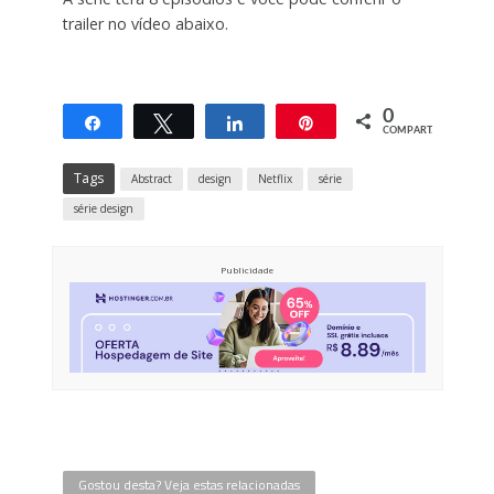
trailer no vídeo abaixo.
0
Compartilhar
Twittar
Compartilhar
Pin
COMPART.
Tags
Abstract
design
Netflix
série
série design
Publicidade
Gostou desta? Veja estas relacionadas