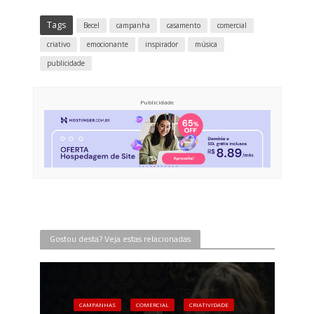
Tags
Becel
campanha
casamento
comercial
criativo
emocionante
inspirador
música
publicidade
Publicidade
Gostou desta? Veja estas relacionadas
CAMPANHAS
COMERCIAL
CRIATIVIDADE