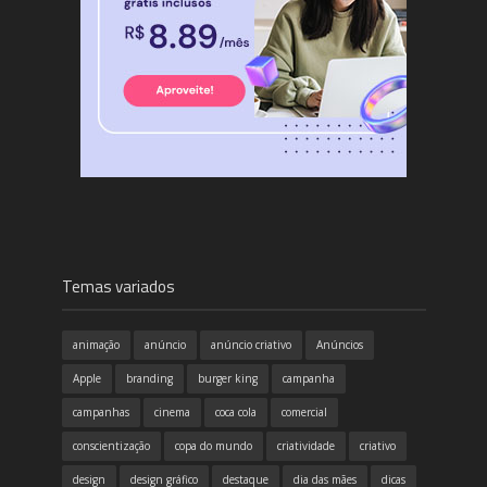
Temas variados
animação
anúncio
anúncio criativo
Anúncios
Apple
branding
burger king
campanha
campanhas
cinema
coca cola
comercial
conscientização
copa do mundo
criatividade
criativo
design
design gráfico
destaque
dia das mães
dicas