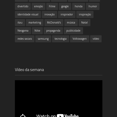
divertido
emoção
Filme
google
honda
humor
identidade visual
inovação
inspirador
inspiração
itau
marketing
McDonald's
música
Natal
Neogama
Nike
propaganda
publicidade
redes sociais
samsung
tecnologia
Volkswagen
vídeo
Vídeo da semana