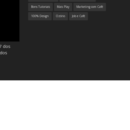
Bons Tutoriais
Mais Play
Marketing com Café
100% Design
Ozório
Job e Café
7 dos
odos