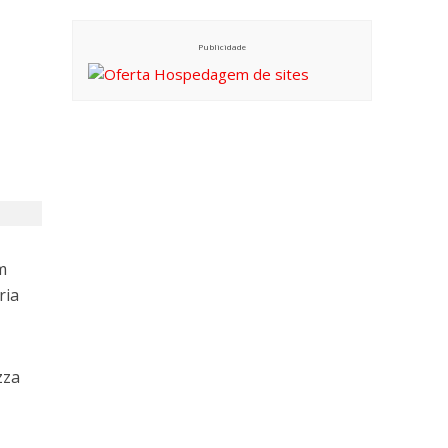
Publicidade
m
ria
zza