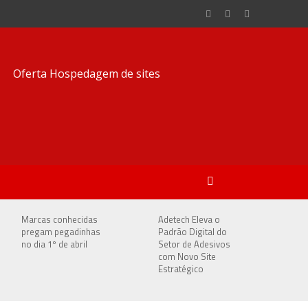
Marcas conhecidas
Adetech Eleva o
pregam pegadinhas
Padrão Digital do
no dia 1º de abril
Setor de Adesivos
com Novo Site
Estratégico