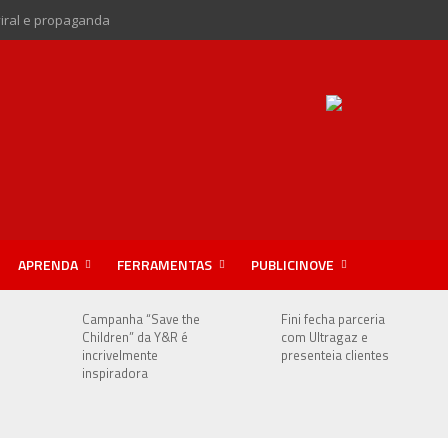
viral e propaganda
APRENDA
FERRAMENTAS
PUBLICINOVE
Campanha “Save the
Fini fecha parceria
Children” da Y&R é
com Ultragaz e
incrivelmente
presenteia clientes
inspiradora