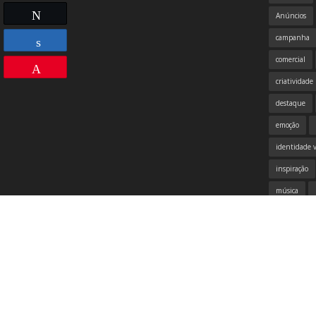
Compartilhar
Twittar
Anúncios
campanha
comercial
Compartilhar
Pin
criatividade
destaque
emoção
identidade v
inspiração
música
propaganda
samsung