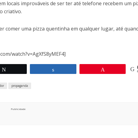
m locais improváveis de ser ter até telefone recebem um pi
 criativo.
er comer uma pizza quentinha em qualquer lugar, até quan
e.com/watch?v=AgXfS8yMEF4]
Twittar
Compartilhar
Pin
dor
propaganda
Publicidade