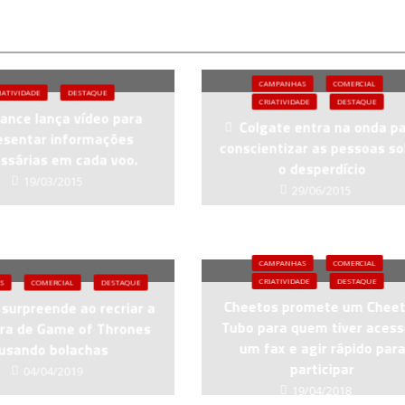
CAMPANHAS
COMERCIAL
IATIVIDADE
DESTAQUE
CRIATIVIDADE
DESTAQUE
rance lança vídeo para
Colgate entra na onda p
esentar informações
conscientizar as pessoas so
ssárias em cada voo.
o desperdício
19/03/2015
29/06/2015
CAMPANHAS
COMERCIAL
CRIATIVIDADE
DESTAQUE
S
COMERCIAL
DESTAQUE
Cheetos promete um Chee
surpreende ao recriar a
Tubo para quem tiver acess
ra de Game of Thrones
um fax e agir rápido par
usando bolachas
participar
04/04/2019
19/04/2018