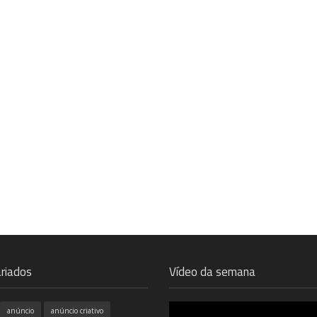
riados
Vídeo da semana
anúncio
anúncio criativo