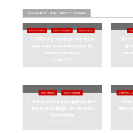
Gostou desta? Veja estas relacionadas
CAMPANHAS
CRIATIVIDADE
DESTAQUE
CR
ONG cria receitas com água
Air F
suja para nova campanha de
apr
conscientização
nece
16/06/2016
COMERCIAL
CRIATIVIDADE
CAMPANHA
Volvo coloca uma garota de 4
Oreo 
anos para dirigir um de seus
abertu
caminhões
04/12/2015