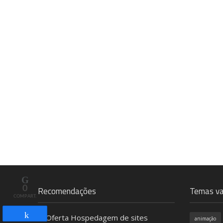
0
Recomendações
Temas va
COMPART.
animação