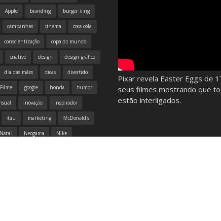
Apple
branding
burger king
campanhas
cinema
coca cola
conscientização
copa do mundo
criativo
design
design gráfico
dia das mães
dicas
divertido
Pixar revela Easter Eggs de 1
Filme
google
honda
humor
seus filmes mostrando que t
estão interligados.
isual
inovação
inspirador
itau
marketing
McDonald's
Natal
Neogama
Nike
publicidade
redes sociais
tecnologia
Volkswagen
vídeo