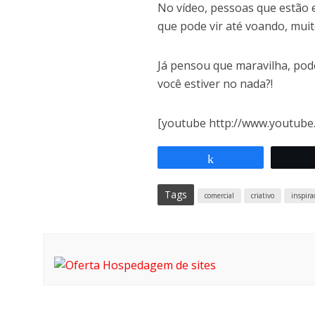
No vídeo, pessoas que estão e
que pode vir até voando, muito
Já pensou que maravilha, pod
você estiver no nada?!
[youtube http://www.youtub
Compartilhar
Tags
comercial
criativo
inspira