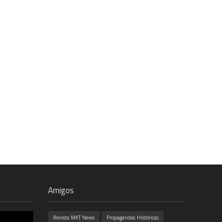
Amigos
Revista MKT News
Propagandas Históricas