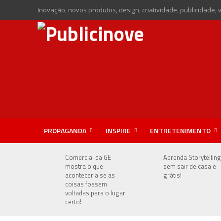
Inovação, novos produtos, design, criatividade, publicidade, 
PROPAGANDA
INSPIRE
ENTRETENIMENTO
Comercial da GE
Aprenda Storytelling
mostra o que
sem sair de casa e
aconteceria se as
grátis!
coisas fossem
voltadas para o lugar
certo!