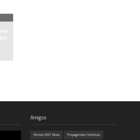
iana
bol
Amigos
Revista MKT News
Propagandas Históricas