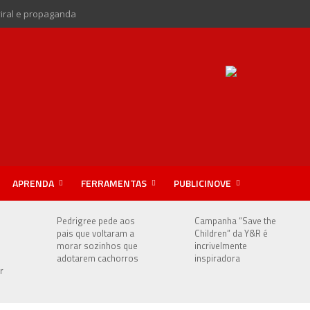
viral e propaganda
APRENDA
FERRAMENTAS
PUBLICINOVE
Pedrigree pede aos
Campanha “Save the
pais que voltaram a
Children” da Y&R é
morar sozinhos que
incrivelmente
adotarem cachorros
inspiradora
r