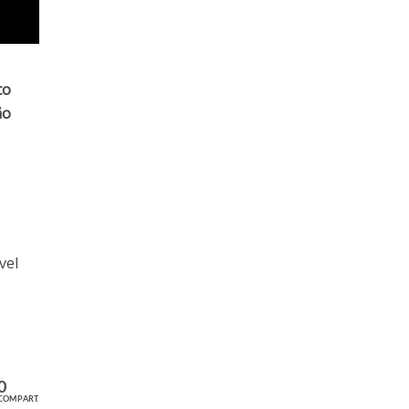
to
ão
vel
0
COMPART.