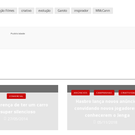
ção Filmes
criativo
evolução
Garoto
inspirador
WMcCann
Publicidade
ANÚNCIOS
CAMPANHAS
CRIATIVID
COMERCIAL
Hasbro lança novos anúnci
erença de ter um carro
convidando novos jogadore
super silencioso
conhecerem o Jenga
27/05/2014
05/11/2018