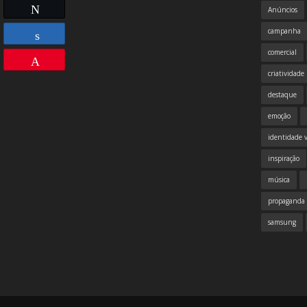
Compartilhar
Twittar
Anúncios
campanha
comercial
Compartilhar
Pin
criatividade
destaque
emoção
identidade v
inspiração
música
propaganda
samsung