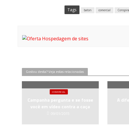
Tags
baton
comercial
Conspira
Gostou desta? Veja estas relacionadas
COMERCIAL
Campanha pergunta e se fosse
A dif
você em vídeo contra a caça
09/01/2015