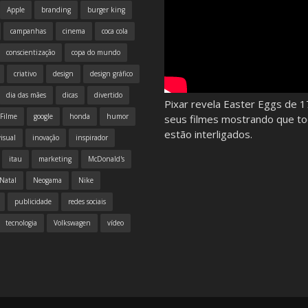
Apple
branding
burger king
campanhas
cinema
coca cola
conscientização
copa do mundo
criativo
design
design gráfico
dia das mães
dicas
divertido
Pixar revela Easter Eggs de 1
Filme
google
honda
humor
seus filmes mostrando que t
estão interligados.
isual
inovação
inspirador
itau
marketing
McDonald's
Natal
Neogama
Nike
publicidade
redes sociais
tecnologia
Volkswagen
vídeo