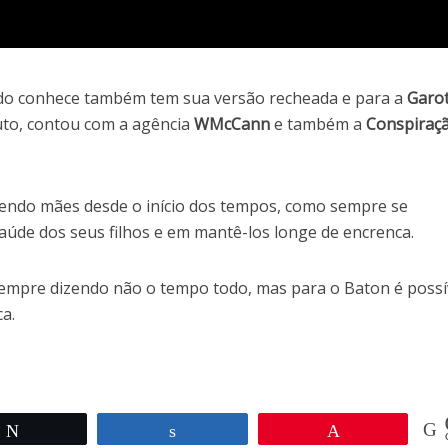
o conhece também tem sua versão recheada e para a
Garo
uto, contou com a agência
WMcCann
e também a
Conspiraç
sendo mães desde o início dos tempos, como sempre se
de dos seus filhos e em mantê-los longe de encrenca.
empre dizendo não o tempo todo, mas para o Baton é possí
a.
Twittar
Compartilhar
Pin