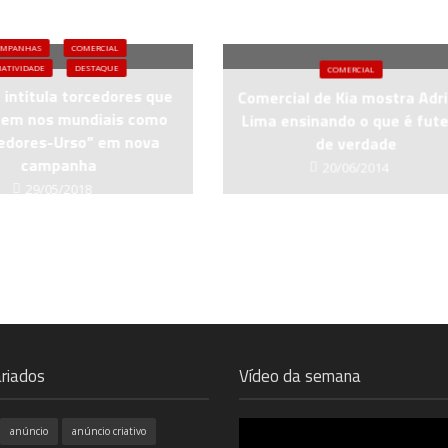
AMPANHAS
COMERCIAL
IATIVIDADE
DESTAQUE
COMERCIAL
intitula torcedores que
Comercial de Kia mostra Adr
cem nos mundiais como
Lima ensinando o que é fute
edores-Urso” em nova
de verdade
campanha
20/06/2014
29/05/2018
riados
Vídeo da semana
anúncio
anúncio criativo