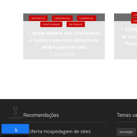
C
ANÚNCIOS
CAMPANHAS
COMERCIAL
CR
CRIATIVIDADE
DESTAQUE
ESPN 
Apple mostra com criatividade
só tor
e humor o seu novo sistema de
“Torc
desbloqueio de tela
07/12/2018
0
Recomendações
Temas va
COMPART.
animação