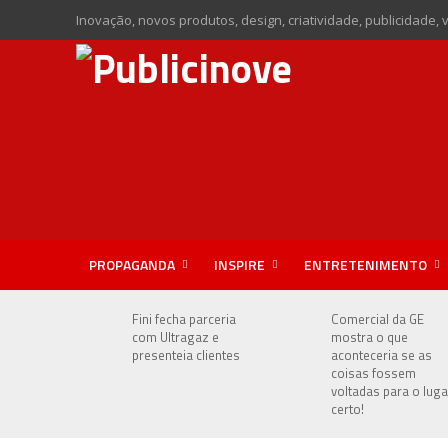
Inovação, novos produtos, design, criatividade, publicidade, 
PROPAGANDA
INSPIRE
ENTRETENIMENTO
Fini fecha parceria
Comercial da GE
com Ultragaz e
mostra o que
presenteia clientes
aconteceria se as
coisas fossem
voltadas para o luga
certo!