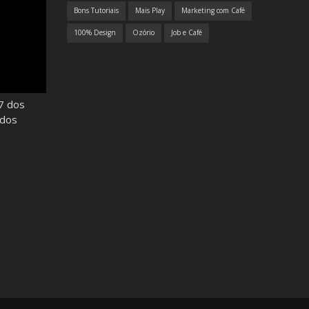
Bons Tutoriais
Mais Play
Marketing com Café
100% Design
Ozório
Job e Café
7 dos
odos