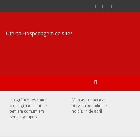
Infográfico responde
Marcas conhecidas
o que grande marcas
pregam pegadinhas
tem em comum em
no dia 1º de abril
seus logotipos