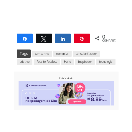
0
Compartilhar
Twittar
Compartilhar
Pin
COMPART.
Tags
campanha
comercial
conscientizador
criativo
Face to Faceless
Hailo
inspirador
tecnologia
Publicidade