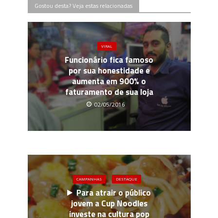
Gostou desta? Veja estas relacionadas
VIRAL
Funcionário fica famoso
por sua honestidade e
aumenta em 900% o
faturamento de sua loja
02/05/2016
CAMPANHAS
DESTAQUE
Para atrair o público
jovem a Cup Noodles
investe na cultura pop