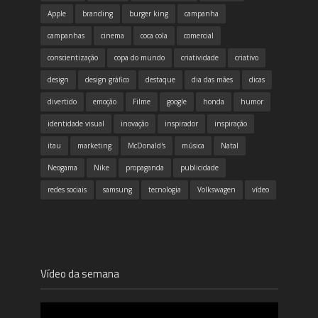
Apple
branding
burger king
campanha
campanhas
cinema
coca cola
comercial
conscientização
copa do mundo
criatividade
criativo
design
design gráfico
destaque
dia das mães
dicas
divertido
emoção
Filme
google
honda
humor
identidade visual
inovação
inspirador
inspiração
itau
marketing
McDonald's
música
Natal
Neogama
Nike
propaganda
publicidade
redes sociais
samsung
tecnologia
Volkswagen
vídeo
Vídeo da semana