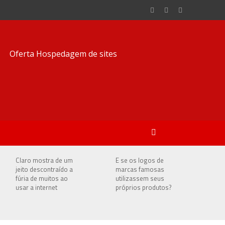
Claro mostra de um
E se os logos de
jeito descontraído a
marcas famosas
fúria de muitos ao
utilizassem seus
usar a internet
próprios produtos?