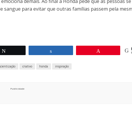
e emociona demais. Ao final a Honda pede que as pessoas se
de sangue para evitar que outras famílias passem pela mes
Twittar
Compartilhar
Pin
scientização
criativo
honda
inspiração
Publicidade