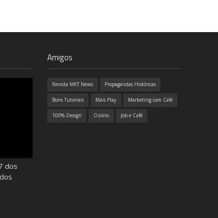
Amigos
Revista MKT News
Propagandas Históricas
Bons Tutoriais
Mais Play
Marketing com Café
100% Design
Ozório
Job e Café
7 dos
odos