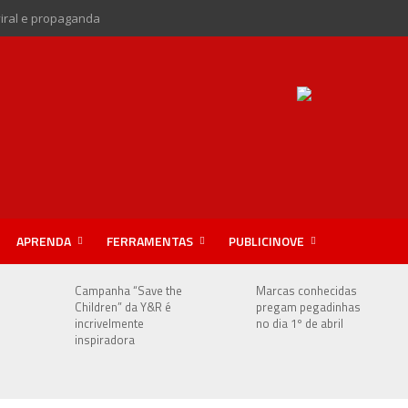
viral e propaganda
APRENDA
FERRAMENTAS
PUBLICINOVE
Campanha “Save the
Marcas conhecidas
Children” da Y&R é
pregam pegadinhas
incrivelmente
no dia 1º de abril
inspiradora