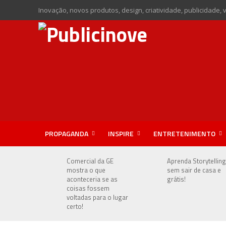
Inovação, novos produtos, design, criatividade, publicidade, 
PROPAGANDA
INSPIRE
ENTRETENIMENTO
Comercial da GE
Aprenda Storytelling
mostra o que
sem sair de casa e
aconteceria se as
grátis!
coisas fossem
voltadas para o lugar
certo!