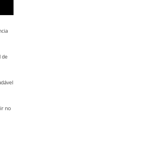
ncia
l de
udável
ir no