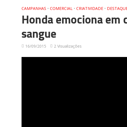
CAMPANHAS
•
COMERCIAL
•
CRIATIVIDADE
•
DESTAQU
Honda emociona em 
sangue
16/09/2015
2 Visualizações