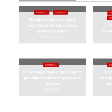
ANÚNCIOS
DESTAQUE
C
CR
Mitsubishi lembra como é
Q
importante ter tempo para
comer
aproveitar a vida
01/03/2019
COMERCIAL
CO
A Ford lança mais uma opção de
Dov
qualidade e conforto para seus
inseg
clientes
pas
29/12/2014