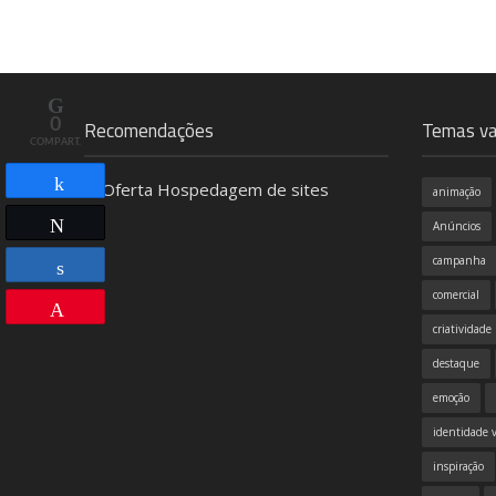
0
Recomendações
Temas va
COMPART.
animação
Compartilhar
Twittar
Anúncios
campanha
comercial
Compartilhar
Pin
criatividade
destaque
emoção
identidade v
inspiração