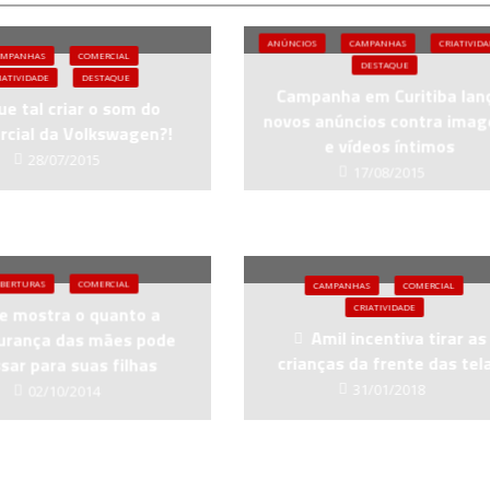
ANÚNCIOS
CAMPANHAS
CRIATIVID
AMPANHAS
COMERCIAL
DESTAQUE
IATIVIDADE
DESTAQUE
Campanha em Curitiba lan
ue tal criar o som do
novos anúncios contra ima
cial da Volkswagen?!
e vídeos íntimos
28/07/2015
17/08/2015
BERTURAS
COMERCIAL
CAMPANHAS
COMERCIAL
CRIATIVIDADE
e mostra o quanto a
Amil incentiva tirar as
urança das mães pode
crianças da frente das tel
sar para suas filhas
31/01/2018
02/10/2014