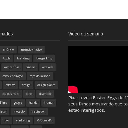
riados
Vídeo da semana
anúncio
anúncio criativo
Apple
branding
burger king
campanhas
cinema
coca cola
conscientização
copa do mundo
criativo
design
design gráfico
dia das mães
dicas
divertido
Pixar revela Easter Eggs de 1
Filme
google
honda
humor
seus filmes mostrando que t
estão interligados.
isual
inovação
inspirador
itau
marketing
McDonald's