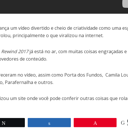
ança um vídeo divertido e cheio de criatividade como uma es
olou, principalmente o que viralizou na internet.
o
Rewind 2017
já está no ar, com muitas coisas engraçadas e
rovedores de conteúdo.
areceram no vídeo, assim como Porta dos Fundos, Camila Lo
do, Parafernalha e outros.
zou um site onde você pode conferir outras coisas que rol
Twittar
Compartilhar
Pin