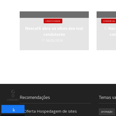
CRIATIVIDADE
COMERCIAL
Nescafé abre os olhos dos mal
Hav
condutores
com
16/05/2014
0
Recomendações
Temas va
COMPART.
animação