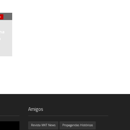
E
ma
a
Amigos
Revista MKT News
Propagandas Históricas