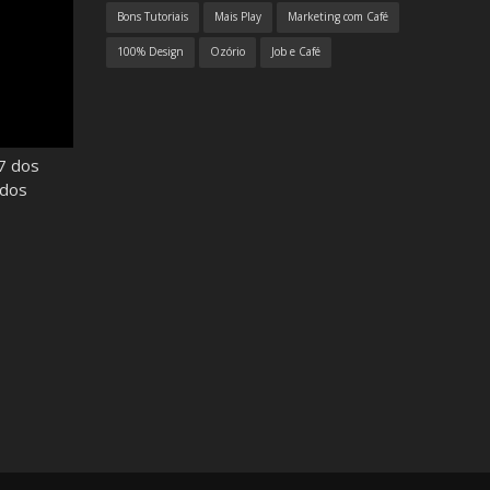
Bons Tutoriais
Mais Play
Marketing com Café
100% Design
Ozório
Job e Café
7 dos
odos