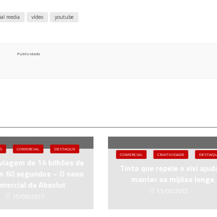
cial media
vídeo
youtube
Publicidade
S
COMERCIAL
DESTAQUE
COMERCIAL
CRIATIVIDADE
DESTAQ
iagem de 14 bilhões de
Tinta que repele o xixi ajud
m 60 segundos – O novo
manter os mijões longe
mercial da Absolut
11/03/2015
15/09/2017