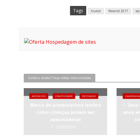
Tags
humor
Rewind 2017
so
Gostou desta? Veja estas relacionadas
ANÚNCIOS
CRIATIVIDADE
DESTAQUE
CAMPANHA
Marca de preservativos lembra
Uma v
como crianças podem ser
anos e
assustadoras
co
12/03/2019