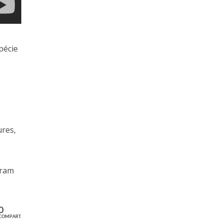
pécie
ures,
aram
0
COMPART.