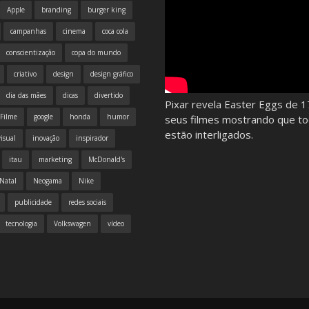
Apple
branding
burger king
campanhas
cinema
coca cola
conscientização
copa do mundo
criativo
design
design gráfico
dia das mães
dicas
divertido
Pixar revela Easter Eggs de 1
Filme
google
honda
humor
seus filmes mostrando que t
estão interligados.
isual
inovação
inspirador
itau
marketing
McDonald's
Natal
Neogama
Nike
publicidade
redes sociais
tecnologia
Volkswagen
vídeo