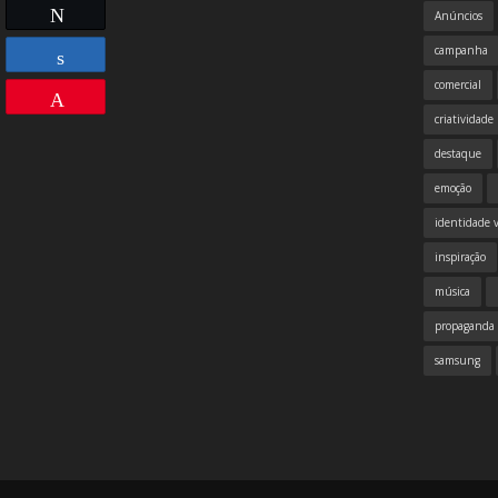
Compartilhar
Twittar
Anúncios
campanha
comercial
Compartilhar
Pin
criatividade
destaque
emoção
identidade v
inspiração
música
propaganda
samsung