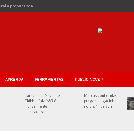
viral e propaganda
APRENDA
FERRAMENTAS
PUBLICINOVE
Campanha “Save the
Marcas conhecidas
Children” da Y&R é
pregam pegadinhas
incrivelmente
no dia 1º de abril
inspiradora