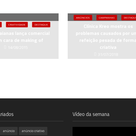
ANÚNCIOS
CAMPANHAS
DESTAQU
Clínica Kreo mostra os
CRIATIVIDADE
DESTAQUE
aianas lança comercial
problemas causados por u
 cara de making of
refeição pesada de form
criativa
14/08/2015
31/07/2018
riados
Vídeo da semana
anúncio
anúncio criativo