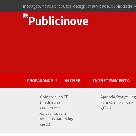
Inovação, novos produtos, design, criatividade, publicidade, 
PROPAGANDA
INSPIRE
ENTRETENIMENTO
Comercial da GE
Aprenda Storytelling
mostra o que
sem sair de casa e
aconteceria se as
grátis!
coisas fossem
voltadas para o lugar
certo!