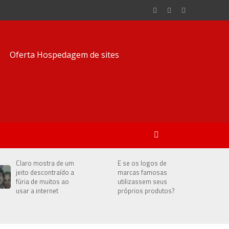
Claro mostra de um
E se os logos de
jeito descontraído a
marcas famosas
fúria de muitos ao
utilizassem seus
usar a internet
próprios produtos?