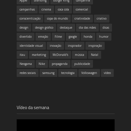
Apple
branding
burger king
campanha
campanhas
cinema
coca cola
comercial
conscientização
copa do mundo
criatividade
criativo
design
design gráfico
destaque
dia das mães
dicas
divertido
emoção
Filme
google
honda
humor
identidade visual
inovação
inspirador
inspiração
itau
marketing
McDonald's
música
Natal
Neogama
Nike
propaganda
publicidade
redes sociais
samsung
tecnologia
Volkswagen
vídeo
Vídeo da semana