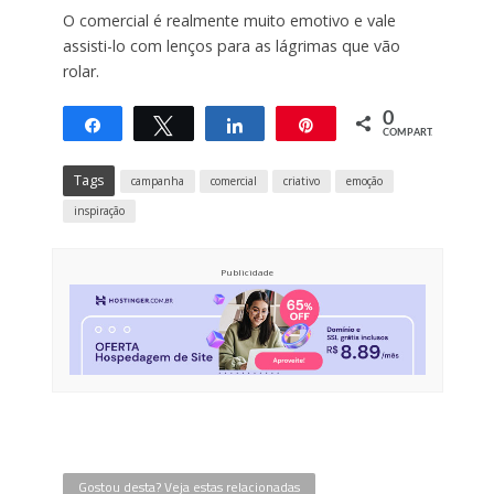
O comercial é realmente muito emotivo e vale
assisti-lo com lenços para as lágrimas que vão
rolar.
0
Compartilhar
Twittar
Compartilhar
Pin
COMPART.
Tags
campanha
comercial
criativo
emoção
inspiração
Publicidade
Gostou desta? Veja estas relacionadas