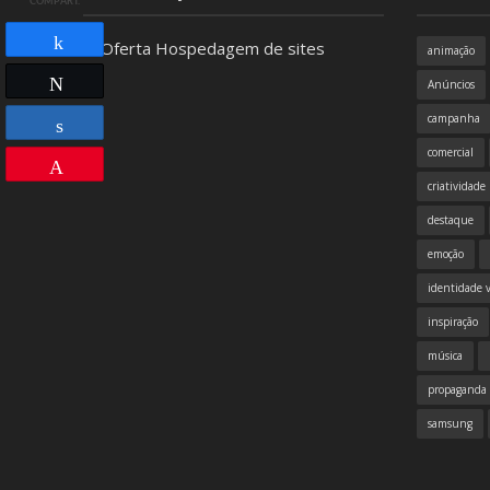
COMPART.
animação
Compartilhar
Twittar
Anúncios
campanha
comercial
Compartilhar
Pin
criatividade
destaque
emoção
identidade v
inspiração
música
propaganda
samsung