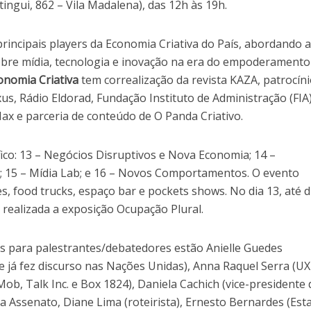
ingui, 862 – Vila Madalena), das 12h às 19h.
rincipais players da Economia Criativa do País, abordando 
obre mídia, tecnologia e inovação na era do empoderamento
nomia Criativa
tem correalização da revista KAZA, patrocíni
us, Rádio Eldorad, Fundação Instituto de Administração (FIA)
ax e parceria de conteúdo de O Panda Criativo.
ico: 13 – Negócios Disruptivos e Nova Economia; 14 –
a; 15 – Mídia Lab; e 16 – Novos Comportamentos. O evento
s, food trucks, espaço bar e pockets shows. No dia 13, até d
realizada a exposição Ocupação Plural.
s para palestrantes/debatedores estão Anielle Guedes
ue já fez discurso nas Nações Unidas), Anna Raquel Serra (U
b, Talk Inc. e Box 1824), Daniela Cachich (vice-presidente 
 Assenato, Diane Lima (roteirista), Ernesto Bernardes (Est