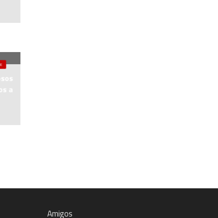
E
osos
os a
Amigos