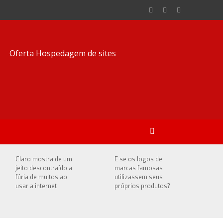
Claro mostra de um
E se os logos de
jeito descontraído a
marcas famosas
fúria de muitos ao
utilizassem seus
usar a internet
próprios produtos?