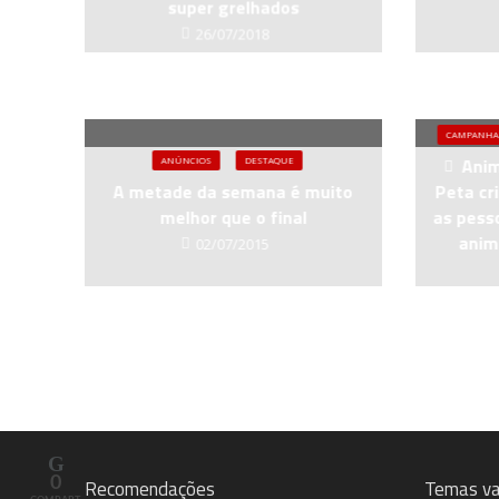
super grelhados
26/07/2018
CAMPANHA
Anim
ANÚNCIOS
DESTAQUE
A metade da semana é muito
Peta cr
melhor que o final
as pess
anim
02/07/2015
0
Recomendações
Temas va