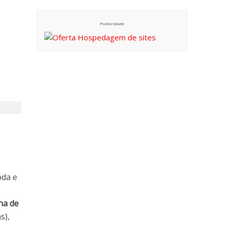
Publicidade
oda e
na de
s),