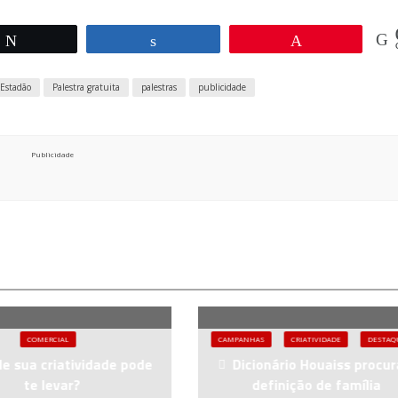
Twittar
Compartilhar
Pin
 Estadão
Palestra gratuita
palestras
publicidade
Publicidade
COMERCIAL
CAMPANHAS
CRIATIVIDADE
DESTAQ
e sua criatividade pode
Dicionário Houaiss procur
te levar?
definição de família