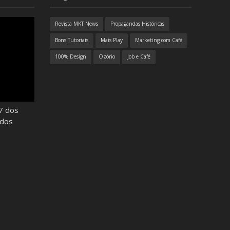
Revista MKT News
Propagandas Históricas
Bons Tutoriais
Mais Play
Marketing com Café
100% Design
Ozório
Job e Café
7 dos
odos