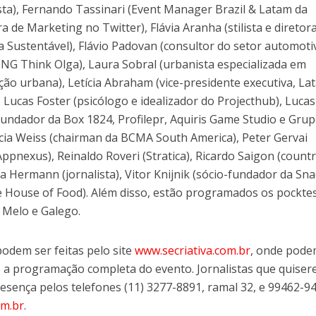
rista), Fernando Tassinari (Event Manager Brazil & Latam da
ra de Marketing no Twitter), Flávia Aranha (stilista e diretor
 Sustentável), Flávio Padovan (consultor do setor automoti
ONG Think Olga), Laura Sobral (urbanista especializada em
ão urbana), Letícia Abraham (vice-presidente executiva, La
ucas Foster (psicólogo e idealizador do Projecthub), Lucas
fundador da Box 1824, Profilepr, Aquiris Game Studio e Gru
rícia Weiss (chairman da BCMA South America), Peter Gervai
ppnexus), Reinaldo Roveri (Stratica), Ricardo Saigon (count
 Hermann (jornalista), Vitor Knijnik (sócio-fundador da Sna
 House of Food). Além disso, estão programados os pockte
 Melo e Galego.
podem ser feitas pelo site
www.secriativa.com.br
, onde pode
s e a programação completa do evento. Jornalistas que quise
esença pelos telefones (11) 3277-8891, ramal 32, e 99462-9
om.br
.