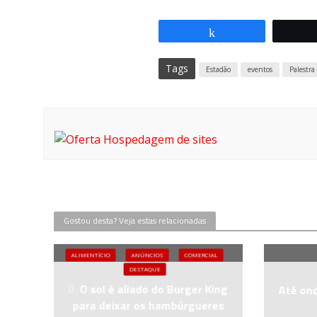
Compartilhar
Tags
Estadão
eventos
Palestra
Gostou desta? Veja estas relacionadas
ALIMENTÍCIO
ANÚNCIOS
COMERCIAL
DESTAQUE
O sol é aliado do Burger King
Até ond
para deixar os hambúrgueres