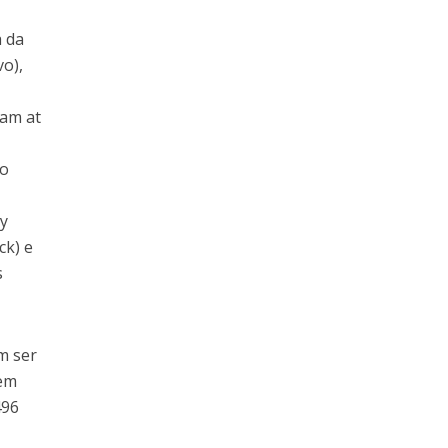
a da
vo),
tam at
po
ry
ck) e
s
m ser
rem
496