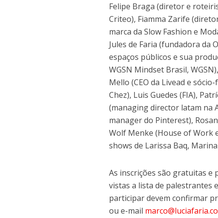
Felipe Braga (diretor e rotei
Criteo), Fiamma Zarife (direto
marca da Slow Fashion e Moda
Jules de Faria (fundadora da 
espaços públicos e sua produç
WGSN Mindset Brasil, WGSN), L
Mello (CEO da Livead e sócio-
Chez), Luis Guedes (FIA), Pat
(managing director latam na A
manager do Pinterest), Rosana
Wolf Menke (House of Work e
shows de Larissa Baq, Marina
As inscrições são gratuitas e 
vistas a lista de palestrante
participar devem confirmar pr
ou e-mail
marco@luciafaria.c