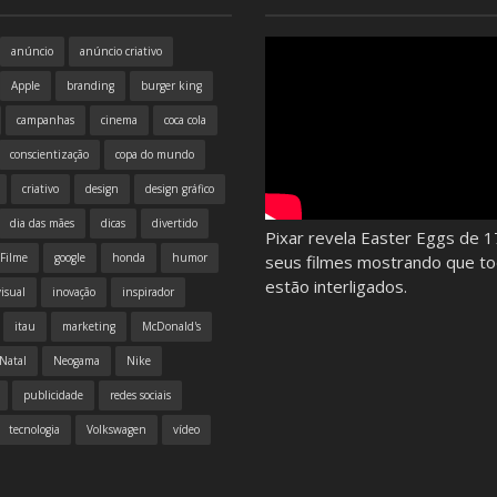
anúncio
anúncio criativo
Apple
branding
burger king
campanhas
cinema
coca cola
conscientização
copa do mundo
criativo
design
design gráfico
dia das mães
dicas
divertido
Pixar revela Easter Eggs de 1
Filme
google
honda
humor
seus filmes mostrando que t
estão interligados.
isual
inovação
inspirador
itau
marketing
McDonald's
Natal
Neogama
Nike
publicidade
redes sociais
tecnologia
Volkswagen
vídeo