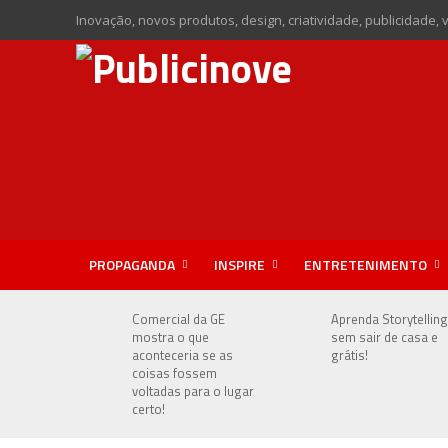
Inovação, novos produtos, design, criatividade, publicidade, 
PROPAGANDA
INSPIRE
ENTRETENIMENTO
Comercial da GE
Aprenda Storytelling
mostra o que
sem sair de casa e
aconteceria se as
grátis!
coisas fossem
voltadas para o lugar
certo!