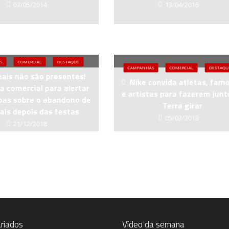
07/05/2014
13/04/2016
S
COMERCIAL
DESTAQUE
CAMPANHAS
COMERCIAL
DESTAQU
ais não são presentes!
Nike convida atletas, fam
ia comercial para alertar
e artistas para fazerem junt
oas sobre o abandono de
Terra girar
ais depois das festas
05/03/2018
21/12/2018
riados
Vídeo da semana