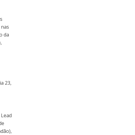
as
 nas
o da
,
ia 23,
X Lead
de
adão),