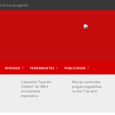
viral e propaganda
APRENDA
FERRAMENTAS
PUBLICINOVE
Campanha “Save the
Marcas conhecidas
Children” da Y&R é
pregam pegadinhas
incrivelmente
no dia 1º de abril
inspiradora