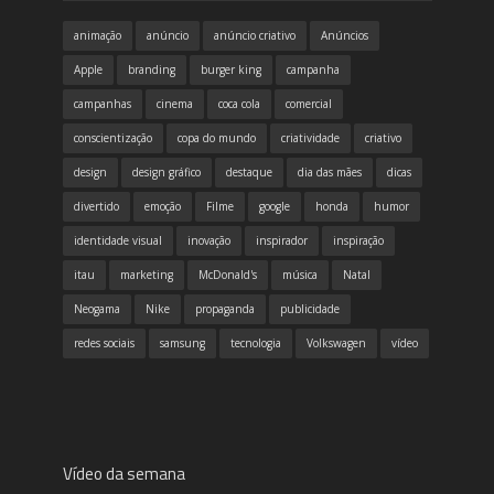
animação
anúncio
anúncio criativo
Anúncios
Apple
branding
burger king
campanha
campanhas
cinema
coca cola
comercial
conscientização
copa do mundo
criatividade
criativo
design
design gráfico
destaque
dia das mães
dicas
divertido
emoção
Filme
google
honda
humor
identidade visual
inovação
inspirador
inspiração
itau
marketing
McDonald's
música
Natal
Neogama
Nike
propaganda
publicidade
redes sociais
samsung
tecnologia
Volkswagen
vídeo
Vídeo da semana