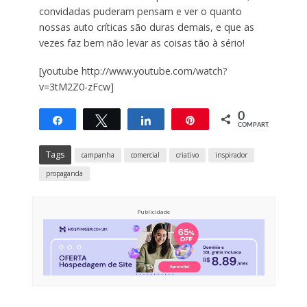
convidadas puderam pensam e ver o quanto
nossas auto críticas são duras demais, e que as
vezes faz bem não levar as coisas tão à sério!
[youtube http://www.youtube.com/watch?
v=3tM2Z0-zFcw]
0
Compartilhar
Twittar
Compartilhar
Pin
COMPART.
Tags
campanha
comercial
criativo
inspirador
propaganda
Publicidade