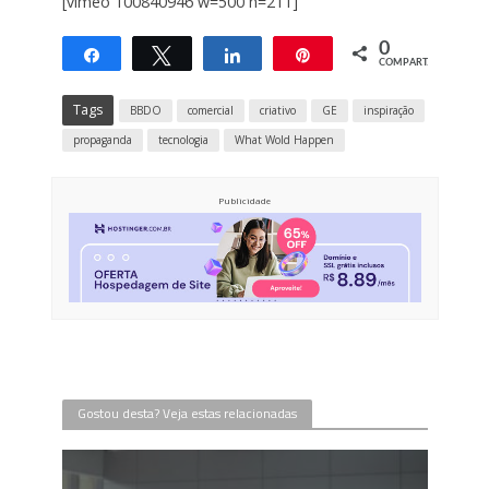
[vimeo 100840946 w=500 h=211]
0
Compartilhar
Twittar
Compartilhar
Pin
COMPART.
Tags
BBDO
comercial
criativo
GE
inspiração
propaganda
tecnologia
What Wold Happen
Publicidade
Gostou desta? Veja estas relacionadas