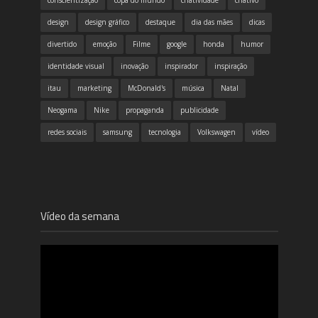
conscientização
copa do mundo
criatividade
criativo
design
design gráfico
destaque
dia das mães
dicas
divertido
emoção
Filme
google
honda
humor
identidade visual
inovação
inspirador
inspiração
itau
marketing
McDonald's
música
Natal
Neogama
Nike
propaganda
publicidade
redes sociais
samsung
tecnologia
Volkswagen
vídeo
Vídeo da semana