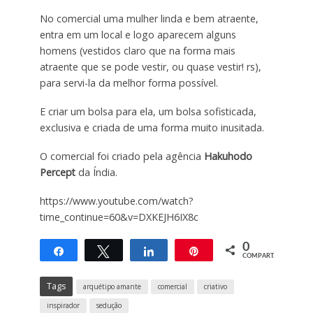
No comercial uma mulher linda e bem atraente,
entra em um local e logo aparecem alguns
homens (vestidos claro que na forma mais
atraente que se pode vestir, ou quase vestir! rs),
para servi-la da melhor forma possível.
E criar um bolsa para ela, um bolsa sofisticada,
exclusiva e criada de uma forma muito inusitada.
O comercial foi criado pela agência
Hakuhodo
Percept
da Índia.
https://www.youtube.com/watch?
time_continue=60&v=DXKEJH6IX8c
0
Compartilhar
Twittar
Compartilhar
Pin
COMPART.
Tags
arquétipo amante
comercial
criativo
inspirador
sedução