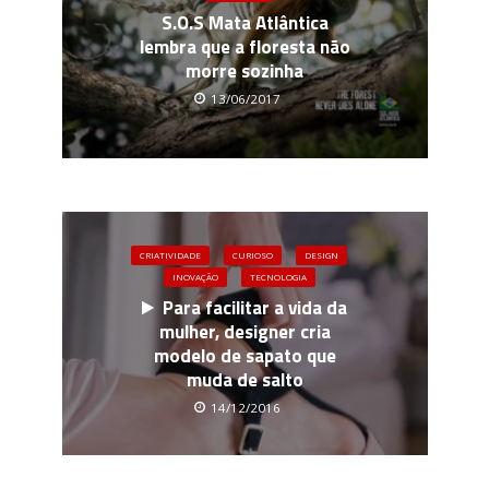
S.O.S Mata Atlântica
lembra que a floresta não
morre sozinha
13/06/2017
CRIATIVIDADE
CURIOSO
DESIGN
INOVAÇÃO
TECNOLOGIA
Para facilitar a vida da
mulher, designer cria
modelo de sapato que
muda de salto
14/12/2016