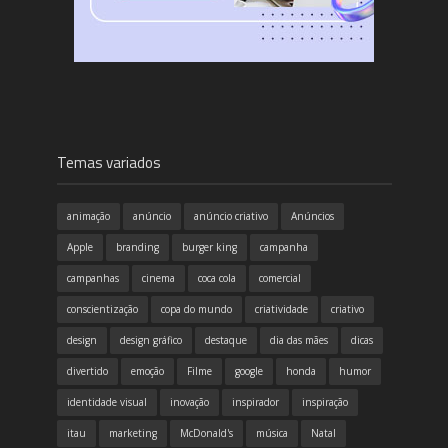
Temas variados
animação
anúncio
anúncio criativo
Anúncios
Apple
branding
burger king
campanha
campanhas
cinema
coca cola
comercial
conscientização
copa do mundo
criatividade
criativo
design
design gráfico
destaque
dia das mães
dicas
divertido
emoção
Filme
google
honda
humor
identidade visual
inovação
inspirador
inspiração
itau
marketing
McDonald's
música
Natal