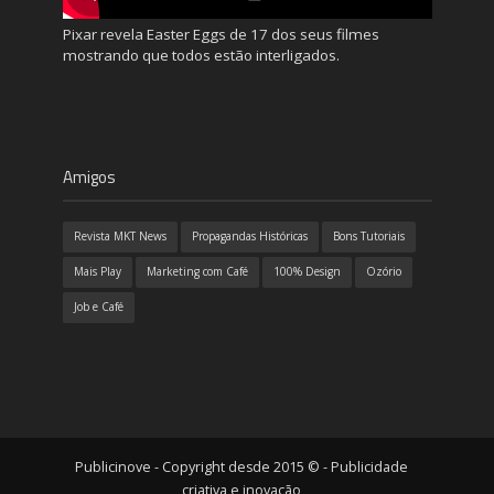
Pixar revela Easter Eggs de 17 dos seus filmes
mostrando que todos estão interligados.
Amigos
Revista MKT News
Propagandas Históricas
Bons Tutoriais
Mais Play
Marketing com Café
100% Design
Ozório
Job e Café
Publicinove - Copyright desde 2015 © - Publicidade
criativa e inovação