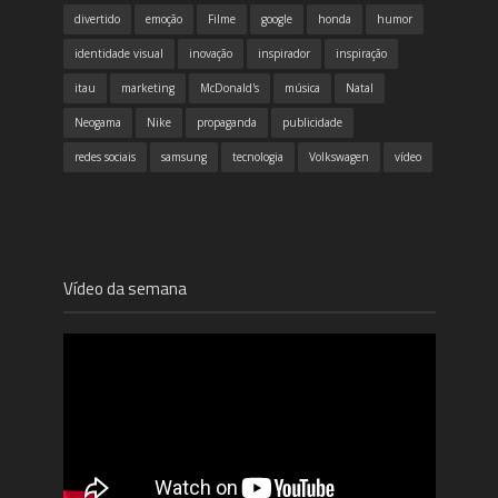
divertido
emoção
Filme
google
honda
humor
identidade visual
inovação
inspirador
inspiração
itau
marketing
McDonald's
música
Natal
Neogama
Nike
propaganda
publicidade
redes sociais
samsung
tecnologia
Volkswagen
vídeo
Vídeo da semana