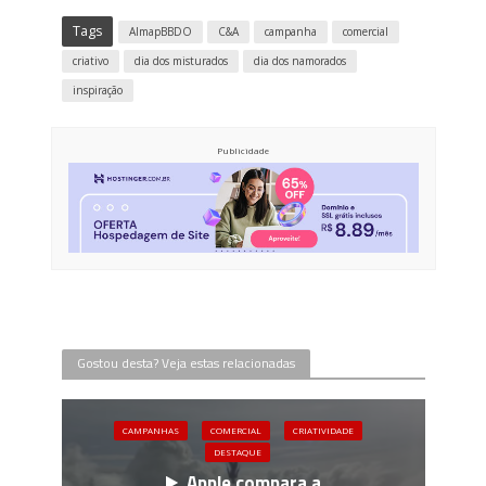
Tags
AlmapBBDO
C&A
campanha
comercial
criativo
dia dos misturados
dia dos namorados
inspiração
Publicidade
Gostou desta? Veja estas relacionadas
CAMPANHAS
COMERCIAL
CRIATIVIDADE
DESTAQUE
Apple compara a