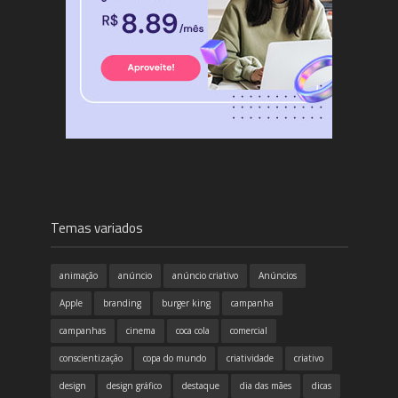
Temas variados
animação
anúncio
anúncio criativo
Anúncios
Apple
branding
burger king
campanha
campanhas
cinema
coca cola
comercial
conscientização
copa do mundo
criatividade
criativo
design
design gráfico
destaque
dia das mães
dicas