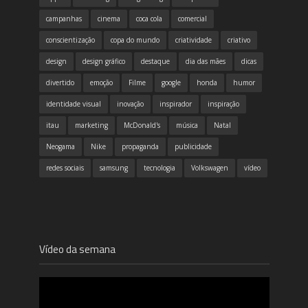
campanhas
cinema
coca cola
comercial
conscientização
copa do mundo
criatividade
criativo
design
design gráfico
destaque
dia das mães
dicas
divertido
emoção
Filme
google
honda
humor
identidade visual
inovação
inspirador
inspiração
itau
marketing
McDonald's
música
Natal
Neogama
Nike
propaganda
publicidade
redes sociais
samsung
tecnologia
Volkswagen
vídeo
Vídeo da semana