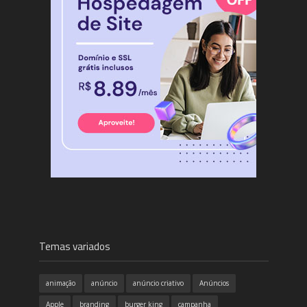
Temas variados
animação
anúncio
anúncio criativo
Anúncios
Apple
branding
burger king
campanha