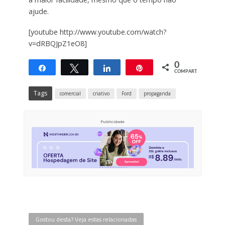
ajude.
[youtube http://www.youtube.com/watch?
v=dRBQJpZ1eO8]
0
Compartilhar
Twittar
Compartilhar
Pin
COMPART.
Tags
comercial
criativo
Ford
propaganda
Publicidade
Gostou desta? Veja estas relacionadas