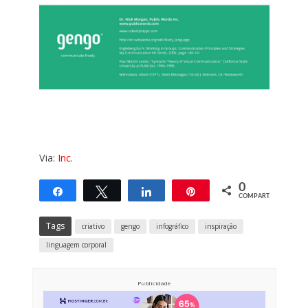
Via:
Inc
.
0
Compartilhar
Twittar
Compartilhar
Pin
COMPART.
Tags
criativo
gengo
infográfico
inspiração
linguagem corporal
Publicidade