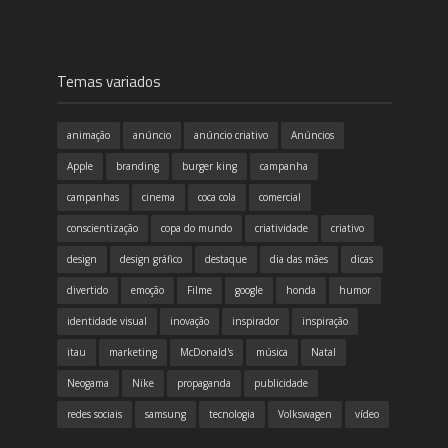
Temas variados
animação
anúncio
anúncio criativo
Anúncios
Apple
branding
burger king
campanha
campanhas
cinema
coca cola
comercial
conscientização
copa do mundo
criatividade
criativo
design
design gráfico
destaque
dia das mães
dicas
divertido
emoção
Filme
google
honda
humor
identidade visual
inovação
inspirador
inspiração
itau
marketing
McDonald's
música
Natal
Neogama
Nike
propaganda
publicidade
redes sociais
samsung
tecnologia
Volkswagen
vídeo