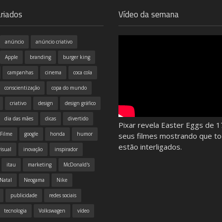
riados
Vídeo da semana
anúncio
anúncio criativo
Apple
branding
burger king
campanhas
cinema
coca cola
conscientização
copa do mundo
criativo
design
design gráfico
dia das mães
dicas
divertido
Pixar revela Easter Eggs de 1
Filme
google
honda
humor
seus filmes mostrando que t
estão interligados.
isual
inovação
inspirador
itau
marketing
McDonald's
Natal
Neogama
Nike
publicidade
redes sociais
tecnologia
Volkswagen
vídeo