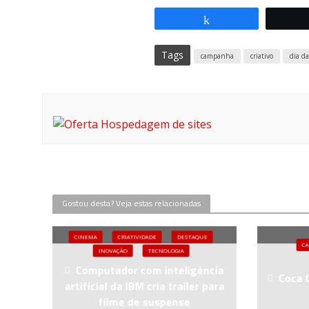
Compartilhar
Tags
campanha
criativo
dia d
Gostou desta? Veja estas relacionadas
CINEMA
CRIATIVIDADE
DESTAQUE
C
INOVAÇÃO
TECNOLOGIA
Computador com inteligência
Coca 
artificial da IBM cria trailer para
filme de suspense