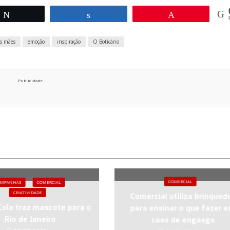
Twittar
Compartilhar
Pin
as mães
emoção
inspiração
O Boticário
Publicidade
COMERCIAL
AMPANHAS
COMERCIAL
CRIATIVIDADE
Comercial utiliza brinqued
Cola traz mascote para o
para ensinar o que fazer 
Rio de Janeiro
caso de engasgo