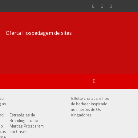
Gillette cria aparelhos
de barbear inspirado
nos heróis de Os
Estratégias de
Vingadores
Branding: Como
Marcas Prosperam
em Crises