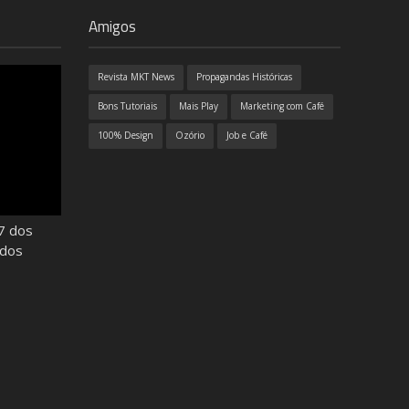
Amigos
Revista MKT News
Propagandas Históricas
Bons Tutoriais
Mais Play
Marketing com Café
100% Design
Ozório
Job e Café
7 dos
odos