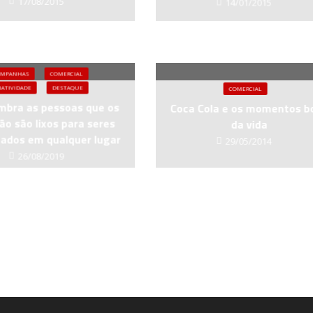
17/08/2015
14/01/2015
AMPANHAS
COMERCIAL
IATIVIDADE
DESTAQUE
COMERCIAL
mbra as pessoas que os
Coca Cola e os momentos b
ão são lixos para seres
da vida
ados em qualquer lugar
29/05/2014
26/08/2019