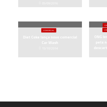
05/09/2016
C
CR
COMERCIAL
ONG le
Diet Coke lança novo comercial
pets n
Car Wash
descart
15/10/2014