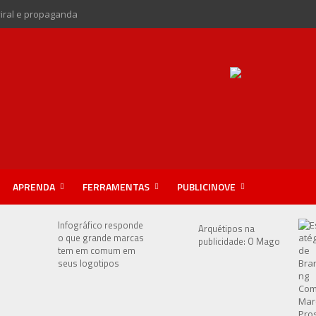
viral e propaganda
APRENDA
FERRAMENTAS
PUBLICINOVE
e
Infográfico responde
Arquétipos na
o que grande marcas
publicidade: O Mago
tem em comum em
seus logotipos