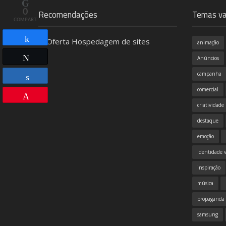
0
Recomendações
Temas va
COMPART.
animação
Compartilhar
Twittar
Anúncios
campanha
comercial
Compartilhar
Pin
criatividade
destaque
emoção
identidade v
inspiração
música
propaganda
samsung