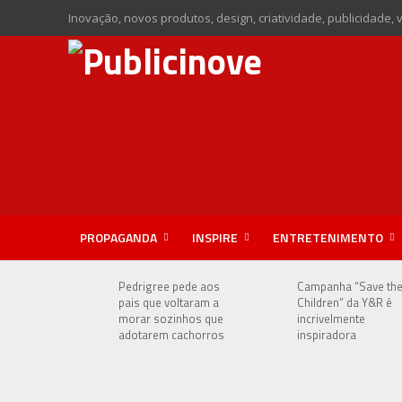
Inovação, novos produtos, design, criatividade, publicidade, 
PROPAGANDA
INSPIRE
ENTRETENIMENTO
Pedrigree pede aos
Campanha “Save th
pais que voltaram a
Children” da Y&R é
morar sozinhos que
incrivelmente
adotarem cachorros
inspiradora