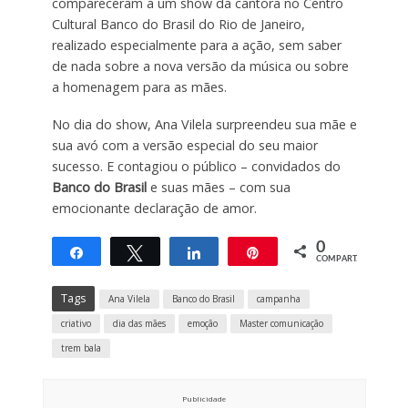
compareceram a um show da cantora no Centro
Cultural Banco do Brasil do Rio de Janeiro,
realizado especialmente para a ação, sem saber
de nada sobre a nova versão da música ou sobre
a homenagem para as mães.
No dia do show, Ana Vilela surpreendeu sua mãe e
sua avó com a versão especial do seu maior
sucesso. E contagiou o público – convidados do
Banco do Brasil
e suas mães – com sua
emocionante declaração de amor.
0
Compartilhar
Twittar
Compartilhar
Pin
COMPART.
Tags
Ana Vilela
Banco do Brasil
campanha
criativo
dia das mães
emoção
Master comunicação
trem bala
Publicidade