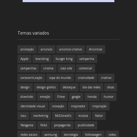
Temas variados
animação
anúncio
anúncio criativo
Anúncios
Apple
branding
burger king
campanha
campanhas
cinema
coca cola
comercial
conscientização
copa do mundo
criatividade
criativo
design
design gráfico
destaque
dia das mães
dicas
divertido
emoção
Filme
google
honda
humor
identidade visual
inovação
inspirador
inspiração
itau
marketing
McDonald's
música
Natal
Neogama
Nike
propaganda
publicidade
redes sociais
samsung
tecnologia
Volkswagen
vídeo