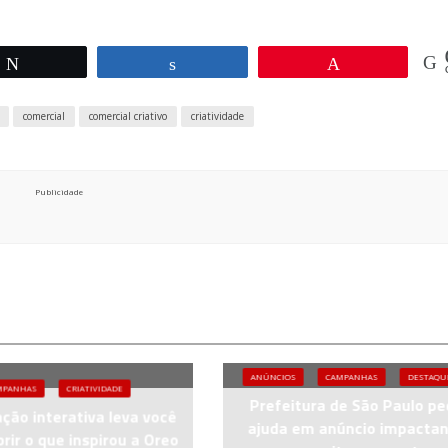
Twittar
Compartilhar
Pin
comercial
comercial criativo
criatividade
Publicidade
ANÚNCIOS
CAMPANHAS
DESTAQU
MPANHAS
CRIATIVIDADE
Prefeitura de São Paulo p
ção interativa leva você
ajuda em anúncio impacta
rir o que inspirou a Oreo