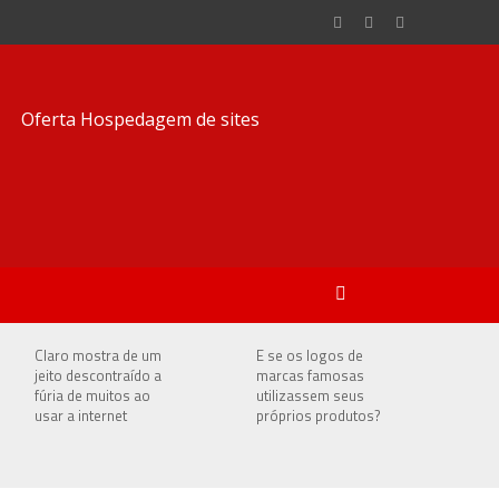
Claro mostra de um
E se os logos de
jeito descontraído a
marcas famosas
fúria de muitos ao
utilizassem seus
usar a internet
próprios produtos?