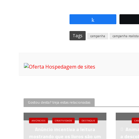
Compartilhar
Tags
campanha
campanha realista
Gostou desta? Veja estas relacionadas
ANÚNCIOS
CRIATIVIDADE
DESTAQUE
CA
Anúncio incentiva a leitura
Anima
mostrando que os livros são um
a descob