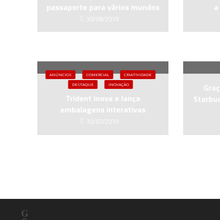
passaporte para vários mundos
a
30/08/2019
ANÚNCIOS
COMERCIAL
CRIATIVIDADE
DESTAQUE
INOVAÇÃO
Graç
Trident inova e lança
Starbu
embalagens interativas
30/07/2019