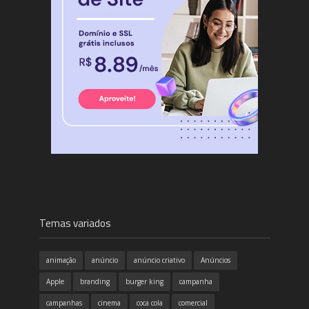
Temas variados
animação
anúncio
anúncio criativo
Anúncios
Apple
branding
burger king
campanha
campanhas
cinema
coca cola
comercial