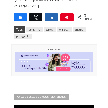
[youtube http://www.youtube.com/watch?
v=BBzJw2qVjeI]
0
Compartilhar
Twittar
Compartilhar
Pin
COMPART.
Tags
campanha
cerveja
comercial
criativo
propaganda
Publicidade
Gostou desta? Veja estas relacionadas