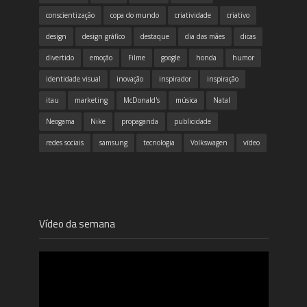
conscientização
copa do mundo
criatividade
criativo
design
design gráfico
destaque
dia das mães
dicas
divertido
emoção
Filme
google
honda
humor
identidade visual
inovação
inspirador
inspiração
itau
marketing
McDonald's
música
Natal
Neogama
Nike
propaganda
publicidade
redes sociais
samsung
tecnologia
Volkswagen
vídeo
Vídeo da semana