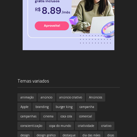
Temas variados
animação
anúncio
anúncio criativo
Anúncios
Apple
branding
burger king
campanha
campanhas
cinema
coca cola
comercial
conscientização
copa do mundo
criatividade
criativo
design
design gráfico
destaque
dia das mães
dicas