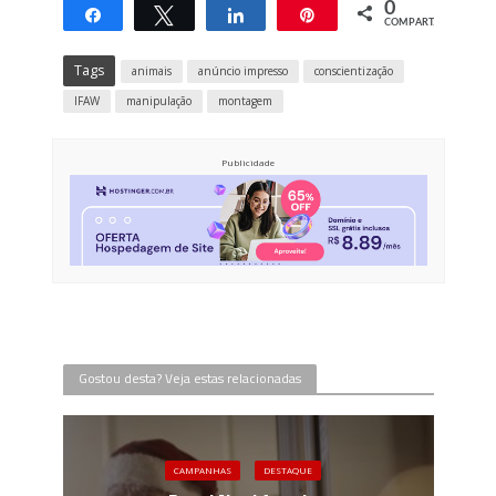
0
Compartilhar
Twittar
Compartilhar
Pin
COMPART.
Tags
animais
anúncio impresso
conscientização
IFAW
manipulação
montagem
Publicidade
Gostou desta? Veja estas relacionadas
CAMPANHAS
DESTAQUE