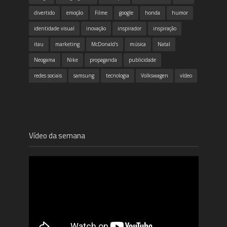
divertido
emoção
Filme
google
honda
humor
identidade visual
inovação
inspirador
inspiração
itau
marketing
McDonald's
música
Natal
Neogama
Nike
propaganda
publicidade
redes sociais
samsung
tecnologia
Volkswagen
vídeo
Vídeo da semana