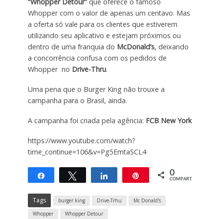
“Whopper Detour”
que oferece o famoso
Whopper com o valor de apenas um centavo. Mas
a oferta só vale para os clientes que estiverem
utilizando seu aplicativo e estejam próximos ou
dentro de uma franquia do
McDonald’s
, deixando
a concorrência confusa com os pedidos de
Whopper no
Drive-Thru
.
Uma pena que o Burger King não trouxe a
campanha para o Brasil, ainda.
A campanha foi criada pela agência:
FCB
New York
https://www.youtube.com/watch?
time_continue=106&v=Pg5EmtaSCL4
0
Compartilhar
Twittar
Compartilhar
Pin
COMPART.
Tags
burger king
Drive-Trhu
Mc Donald's
Whopper
Whopper Detour