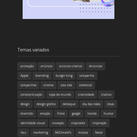
Temas variados
animação
anúncio
anúncio criativo
Anúncios
Apple
branding
burger king
campanha
campanhas
cinema
coca cola
comercial
conscientização
copa do mundo
criatividade
criativo
design
design gráfico
destaque
dia das mães
dicas
divertido
emoção
Filme
google
honda
humor
identidade visual
inovação
inspirador
inspiração
itau
marketing
McDonald's
música
Natal