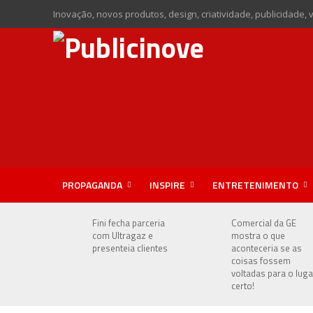
Inovação, novos produtos, design, criatividade, publicidade, 
PROPAGANDA
INSPIRE
ENTRETENIMENTO
Fini fecha parceria
Comercial da GE
com Ultragaz e
mostra o que
presenteia clientes
aconteceria se as
coisas fossem
voltadas para o luga
certo!