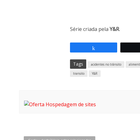
Série criada pela
Y&R
.
Compartilhar
Tags
acidentes no trânsito
aliment
transito
Y&R