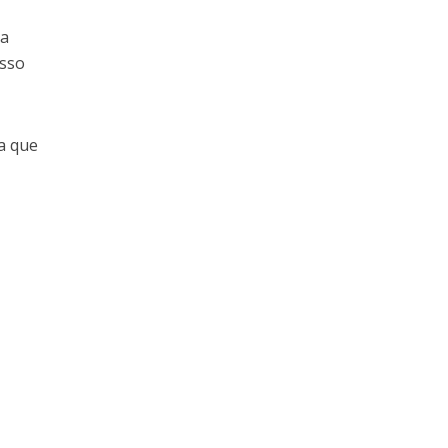
ra
osso
ja que