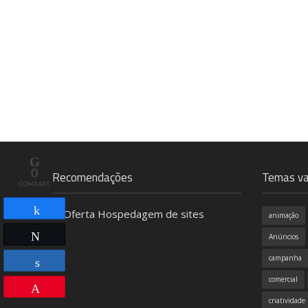
0
Recomendações
Temas va
COMPART.
animação
Compartilhar
Twittar
Anúncios
campanha
comercial
Compartilhar
Pin
criatividade