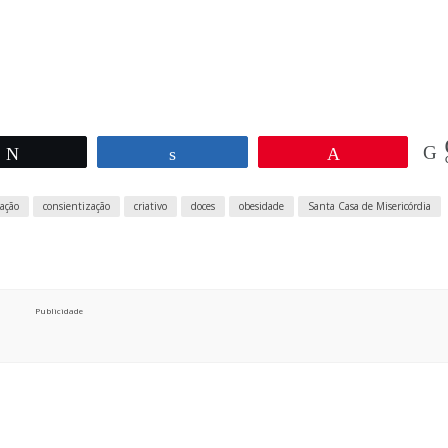
Twittar
Compartilhar
Pin
ação
consientização
criativo
doces
obesidade
Santa Casa de Misericórdia
Publicidade