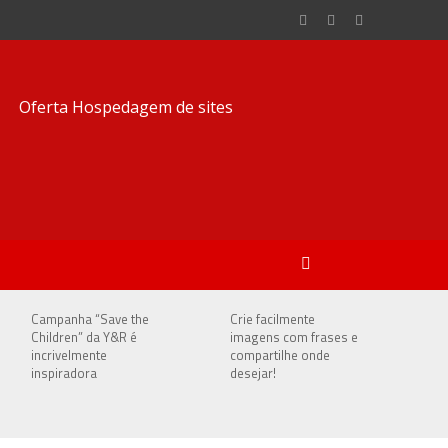
Campanha “Save the
Crie facilmente
Children” da Y&R é
imagens com frases e
incrivelmente
compartilhe onde
inspiradora
desejar!