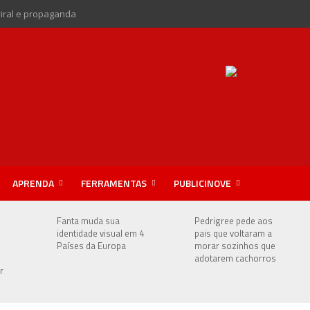
viral e propaganda
APRENDA
FERRAMENTAS
PUBLICINOVE
Fanta muda sua
Pedrigree pede aos
identidade visual em 4
pais que voltaram a
Países da Europa
morar sozinhos que
adotarem cachorros
r