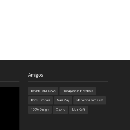
Amigos
Revista MKT News
Propagandas Históricas
Bons Tutoriais
Mais Play
Marketing com Café
100% Design
Ozório
Job e Café