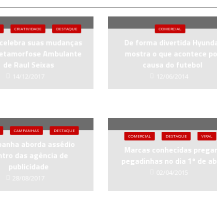
CRIATIVIDADE
DESTAQUE
COMERCIAL
 celebra suas mudanças
De forma divertida Hyund
etamorfose Ambulante
mostra o que acontece po
de Raul Seixas
causa do futebol
14/12/2017
12/06/2014
CAMPANHAS
DESTAQUE
COMERCIAL
DESTAQUE
VIRAL
anha aborda assédio
Marcas conhecidas preg
ntro das agência de
pegadinhas no dia 1º de abr
publicidade
02/04/2015
28/08/2017