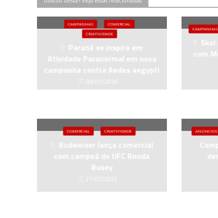
Gostou desta? Veja estas relacionadas
CAMPANHAS
COMERCIAL
CAMPANHAS
CRIATIVIDADE
Skol
Paraná se inspira em
com M
Atividade Paranormal em nova
campanha contra Aedes aegypti
04/01/2016
COMERCIAL
CRIATIVIDADE
ANÚNCIOS
Budweiser lança comercial
Camp
com campeã do UFC Ronda
de
Rusey
21/07/2015