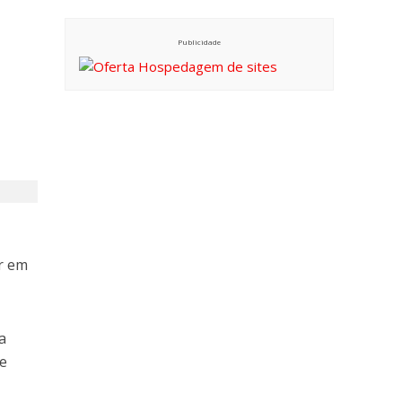
Publicidade
r em
a
te