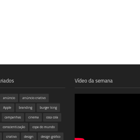
riados
Vídeo da semana
anúncio
anúncio criativo
Apple
branding
burger king
campanhas
cinema
coca cola
conscientização
copa do mundo
criativo
design
design gráfico