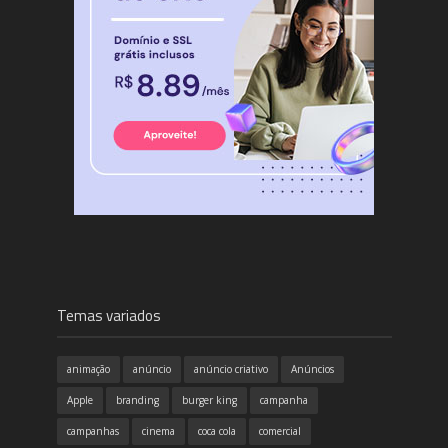
Temas variados
animação
anúncio
anúncio criativo
Anúncios
Apple
branding
burger king
campanha
campanhas
cinema
coca cola
comercial