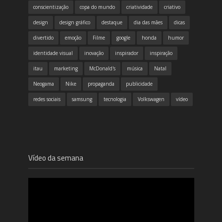
conscientização
copa do mundo
criatividade
criativo
design
design gráfico
destaque
dia das mães
dicas
divertido
emoção
Filme
google
honda
humor
identidade visual
inovação
inspirador
inspiração
itau
marketing
McDonald's
música
Natal
Neogama
Nike
propaganda
publicidade
redes sociais
samsung
tecnologia
Volkswagen
vídeo
Vídeo da semana