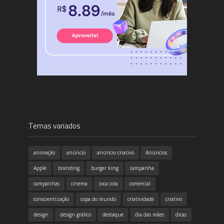
Temas variados
animação
anúncio
anúncio criativo
Anúncios
Apple
branding
burger king
campanha
campanhas
cinema
coca cola
comercial
conscientização
copa do mundo
criatividade
criativo
design
design gráfico
destaque
dia das mães
dicas