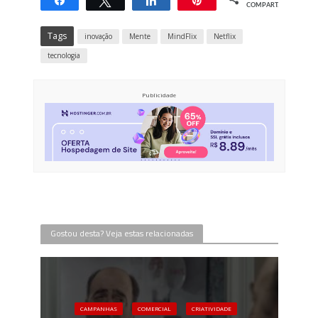
Compartilhar
Twittar
Compartilhar
Pin
COMPART.
Tags
inovação
Mente
MindFlix
Netflix
tecnologia
Publicidade
Gostou desta? Veja estas relacionadas
CAMPANHAS
COMERCIAL
CRIATIVIDADE