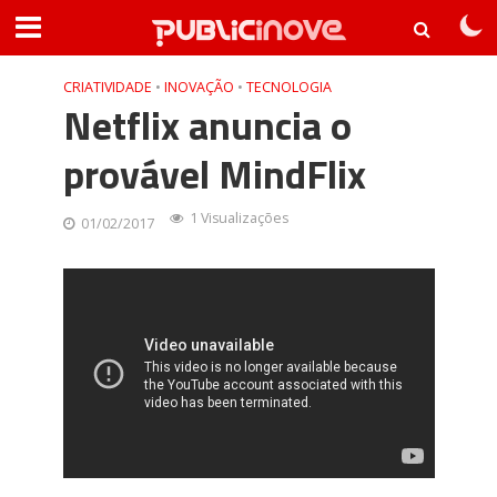
CRIATIVIDADE
•
INOVAÇÃO
•
TECNOLOGIA
Netflix anuncia o
provável MindFlix
1 Visualizações
01/02/2017