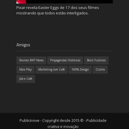
Pixar revela Easter Eggs de 17 dos seus filmes
mostrando que todos estão interligados.
Amigos
Revista MKT News
Propagandas Históricas
Bons Tutoriais
Mais Play
Marketing com Café
100% Design
Ozório
Job e Café
Publicinove - Copyright desde 2015 © - Publicidade
criativa e inovação