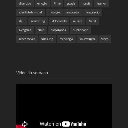
divertido
emoção
Filme
google
honda
humor
identidade visual
inovação
inspirador
inspiração
itau
marketing
McDonald's
música
Natal
Neogama
Nike
propaganda
publicidade
redes sociais
samsung
tecnologia
Volkswagen
vídeo
Vídeo da semana