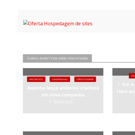
Gostou desta? Veja estas relacionadas
CO
ANÚNCIOS
CAMPANHAS
CRIATIVIDADE
Em no
Aspirina lança anúncios criativos
claro qu
em nova campanha
10/09/2015