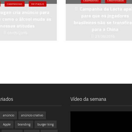
CAMPANHAS
CRIATIVIDADE
CAMPANHAS
DESTAQUE
Campanha da Lacta ape
agen cria anúncio para
para que os jogadores
 como o álcool muda as
brasileiros não se transfir
nossas atitudes
para a China
01/05/2019
21/06/2016
riados
Vídeo da semana
anúncio
anúncio criativo
Apple
branding
burger king