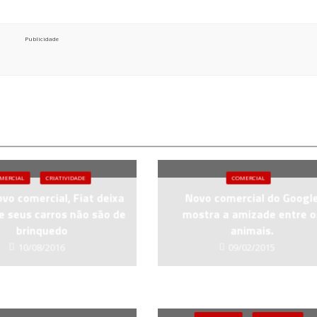
Publicidade
MERCIAL
CRIATIVIDADE
COMERCIAL
vo comercial, Fiat deixa
Novo comercial do Googl
e seus carros não são de
mostra a amizade entre o
brinquedo
animais.
10/08/2016
09/02/2015