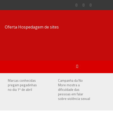
Marcas conhecidas
Campanha da No
pregam pegadinhas
More mostra a
no dia 1º de abril
dificuldade das
pessoas em falar
sobre violência sexual