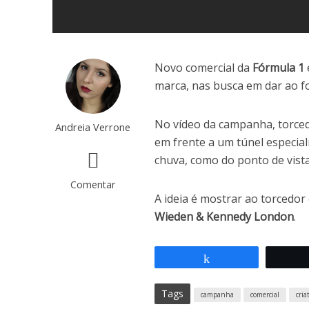
Novo comercial da
Fórmula 1
marca, nas busca em dar ao fo
No vídeo da campanha, torced
Andreia Verrone
em frente a um túnel especial
chuva, como do ponto de vista
Comentar
A ideia é mostrar ao torcedor 
Wieden & Kennedy London
.
Compartilhar
Tags
campanha
comercial
cria