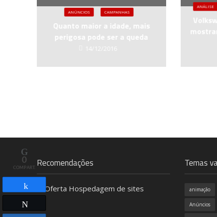
ANÁLISE
ANÚNCIOS
CAMPANHAS
Volksw
Quanto maior a idade, mais
mostrar
perigosa pode ser a queda
14/12/2016
0
Recomendações
Temas va
COMPART.
animação
Compartilhar
Twittar
Anúncios