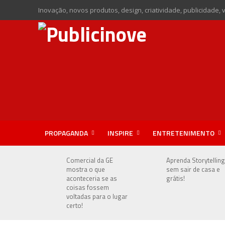
Inovação, novos produtos, design, criatividade, publicidade, 
PROPAGANDA
INSPIRE
ENTRETENIMENTO
Comercial da GE
Aprenda Storytelling
mostra o que
sem sair de casa e
aconteceria se as
grátis!
coisas fossem
voltadas para o lugar
certo!