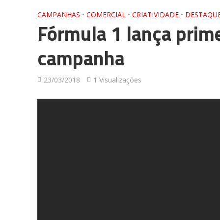
CAMPANHAS
•
COMERCIAL
•
CRIATIVIDADE
•
DESTAQU
Fórmula 1 lança prime
campanha
23/03/2018
1 Visualizações