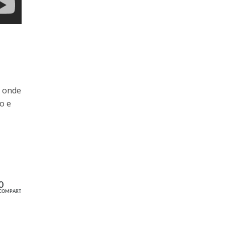
a
, onde
o e
0
COMPART.