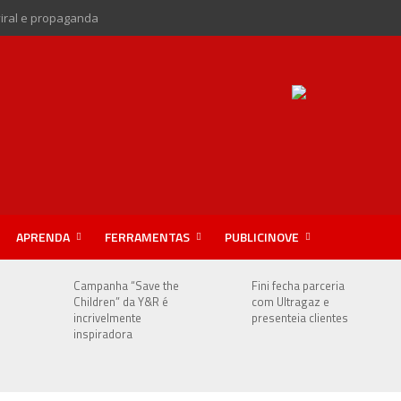
viral e propaganda
APRENDA
FERRAMENTAS
PUBLICINOVE
Campanha “Save the
Fini fecha parceria
Children” da Y&R é
com Ultragaz e
incrivelmente
presenteia clientes
inspiradora