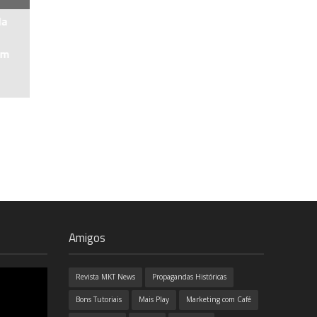
la
am
Amigos
Revista MKT News
Propagandas Históricas
Bons Tutoriais
Mais Play
Marketing com Café