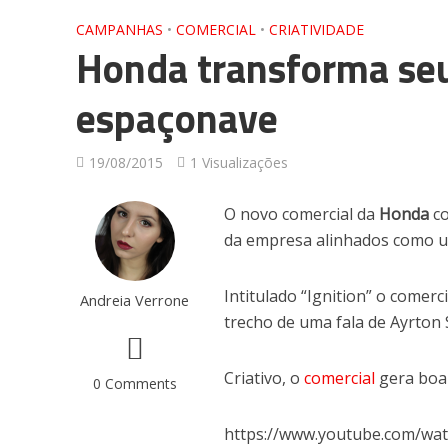
CAMPANHAS
•
COMERCIAL
•
CRIATIVIDADE
Honda transforma se
espaçonave
19/08/2015
1 Visualizações
O novo comercial da
Honda
co
da empresa alinhados como 
Intitulado “Ignition” o comer
Andreia Verrone
trecho de uma fala de Ayrton
Criativo, o
comercial
gera boa 
0 Comments
https://www.youtube.com/w