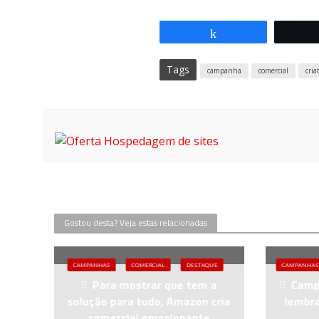
Compartilhar
Tags
campanha
comercial
cria
Gostou desta? Veja estas relacionadas
CAMPANHAS
COMERCIAL
DESTAQUE
CAMPANHAS
Para mostrar que tem a
Camp
solução para tudo, Amazon cria
lembra
comercial emocionante