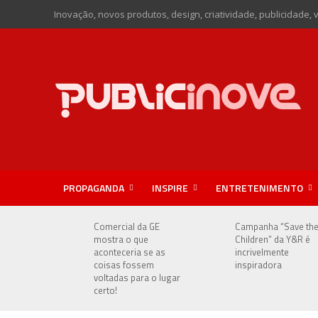
Inovação, novos produtos, design, criatividade, publicidade, 
PROPAGANDA
INSPIRE
ENTRETENIMENTO
Comercial da GE
Campanha “Save th
mostra o que
Children” da Y&R é
aconteceria se as
incrivelmente
coisas fossem
inspiradora
voltadas para o lugar
certo!