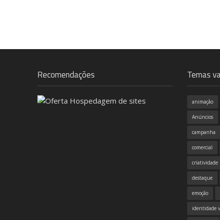
Recomendações
Temas va
animação
Anúncios
campanha
comercial
criatividade
destaque
emoção
identidade v