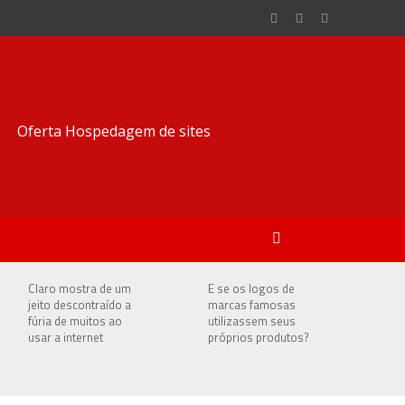
Claro mostra de um
E se os logos de
jeito descontraído a
marcas famosas
fúria de muitos ao
utilizassem seus
usar a internet
próprios produtos?