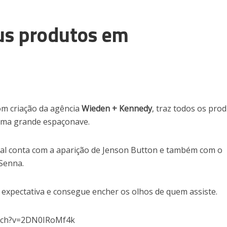
us produtos em
m criação da agência
Wieden + Kennedy
, traz todos os pro
uma grande espaçonave.
cial conta com a aparição de Jenson Button e também com o
 Senna.
expectativa e consegue encher os olhos de quem assiste.
atch?v=2DN0IRoMf4k