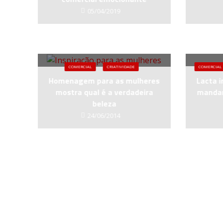
05/04/2019
COMERCIAL
CRIATIVIDADE
COMERCIAL
Homenagem para as mulheres
Lacta 
mostra qual é a verdadeira
mandar
beleza
24/06/2014