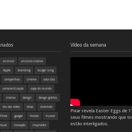
riados
Vídeo da semana
anúncio
anúncio criativo
Apple
branding
burger king
campanhas
cinema
coca cola
conscientização
copa do mundo
criativo
design
design gráfico
dia das mães
dicas
divertido
Pixar revela Easter Eggs de 1
Filme
google
honda
humor
seus filmes mostrando que t
estão interligados.
isual
inovação
inspirador