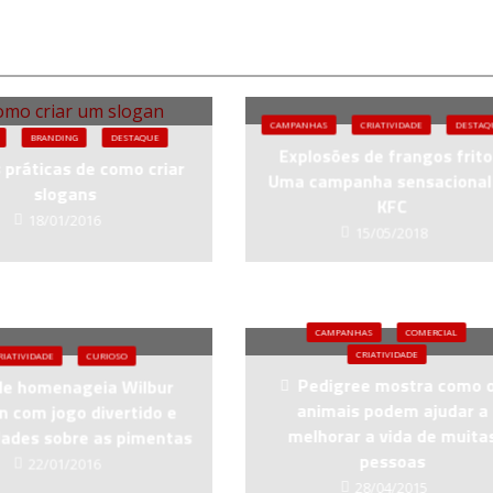
CAMPANHAS
CRIATIVIDADE
DESTAQ
BRANDING
DESTAQUE
Explosões de frangos frito
s práticas de como criar
Uma campanha sensacional
slogans
KFC
18/01/2016
15/05/2018
CAMPANHAS
COMERCIAL
CRIATIVIDADE
RIATIVIDADE
CURIOSO
Pedigree mostra como 
le homenageia Wilbur
animais podem ajudar a
ln com jogo divertido e
melhorar a vida de muita
dades sobre as pimentas
pessoas
22/01/2016
28/04/2015