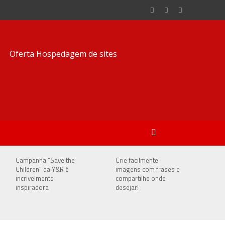
Campanha “Save the
Crie facilmente
Children” da Y&R é
imagens com frases e
incrivelmente
compartilhe onde
inspiradora
desejar!