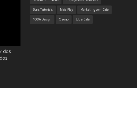
Bons Tutoriais
Mais Play
Marketing com Café
100% Design
Ozório
Job e Café
7 dos
odos