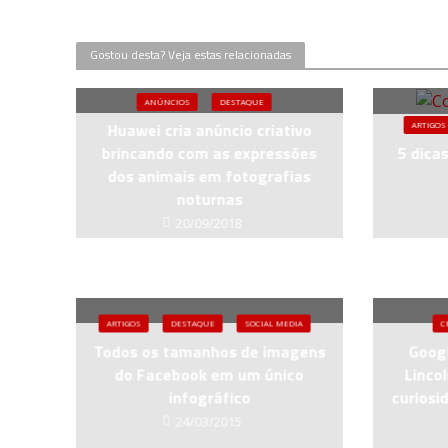
Gostou desta? Veja estas relacionadas
ANÚNCIOS
DESTAQUE
Huawei cria anúncio criativo
ARTIGOS
brincando com as expressões
5 dica
dos animais em fotografias
noturnas
20/09/2018
ARTIGOS
DESTAQUE
SOCIAL MEDIA
C
Todos os tamanhos de imagens
Goog
do Facebook em um único
Linco
infográfico
curiosi
24/03/2015