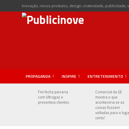
Inovação, novos produtos, design, criatividade, publicidade, 
PROPAGANDA
INSPIRE
ENTRETENIMENTO
Fini fecha parceria
Comercial da GE
com Ultragaz e
mostra o que
presenteia clientes
aconteceria se as
coisas fossem
voltadas para o luga
certo!