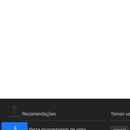
1
Recomendações
Temas va
COMPART.
animação