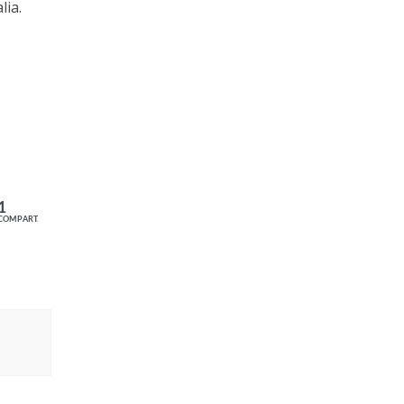
lia.
1
COMPART.