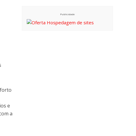
Publicidade
s
forto
ios e
 com a