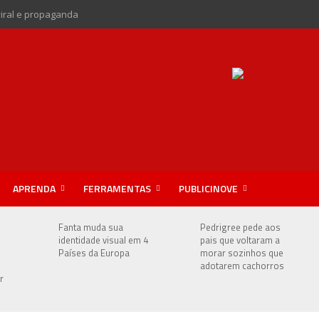
viral e propaganda
APRENDA
FERRAMENTAS
PUBLICINOVE
Fanta muda sua
Pedrigree pede aos
identidade visual em 4
pais que voltaram a
Países da Europa
morar sozinhos que
adotarem cachorros
r