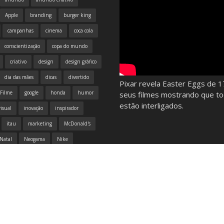
Apple
branding
burger king
campanhas
cinema
coca cola
conscientização
copa do mundo
criativo
design
design gráfico
dia das mães
dicas
divertido
Pixar revela Easter Eggs de 1
Filme
google
honda
humor
seus filmes mostrando que t
estão interligados.
isual
inovação
inspirador
itau
marketing
McDonald's
Natal
Neogama
Nike
publicidade
redes sociais
tecnologia
Volkswagen
vídeo