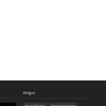
Amigos
Revista MKT News
Propagandas Históricas