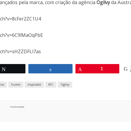
lançados pela marca, com criação da agência
Ogilvy
da Austra
tch?v=8cFer2ZC1U4
atch?v=6C9lMaOqPbE
tch?v=sHZZDFLl7as
Twittar
Compartilhar
Pin
1
tivo
humor
inspirador
KFC
Ogilvy
Publicidade