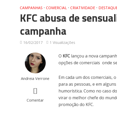
CAMPANHAS
•
COMERCIAL
•
CRIATIVIDADE
•
DESTAQU
KFC abusa de sensua
campanha
16/02/2017
1 Visualizações
O
KFC
lançou a nova campanha
opções de comerciais onde se
Em cada um dos comerciais, o
Andreia Verrone
para as pessoas, e em alguns 
humorística. Como no caso do 
virar o melhor chefe do mundo
Comentar
promoção do KFC.