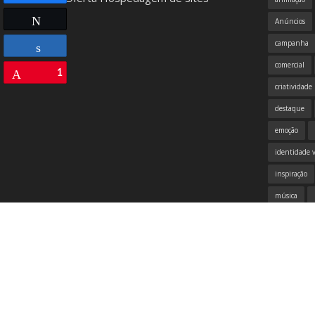
Compartilhar
Twittar
Anúncios
campanha
comercial
Compartilhar
1
Pin
criatividade
destaque
emoção
identidade v
inspiração
música
propaganda
samsung