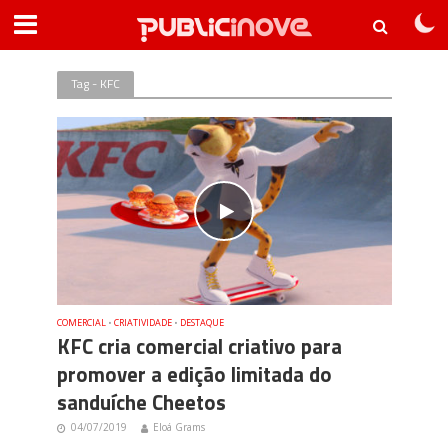
Tag - KFC
COMERCIAL
•
CRIATIVIDADE
•
DESTAQUE
KFC cria comercial criativo para
promover a edição limitada do
sanduíche Cheetos
04/07/2019
Eloá Grams