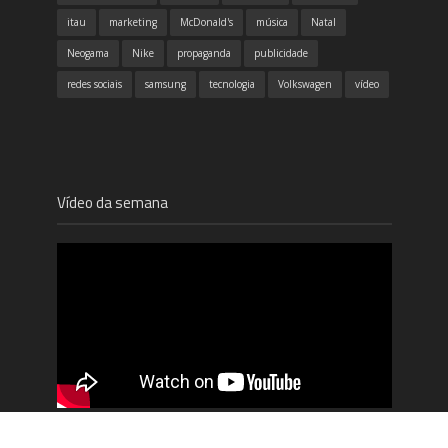
itau
marketing
McDonald's
música
Natal
Neogama
Nike
propaganda
publicidade
redes sociais
samsung
tecnologia
Volkswagen
vídeo
Vídeo da semana
Pixar revela Easter Eggs de 17 dos seus filmes
mostrando que todos estão interligados.