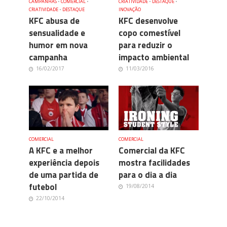
CAMPANHAS
•
COMERCIAL
•
CRIATIVIDADE
•
DESTAQUE
•
CRIATIVIDADE
•
DESTAQUE
INOVAÇÃO
KFC abusa de
KFC desenvolve
sensualidade e
copo comestível
humor em nova
para reduzir o
campanha
impacto ambiental
16/02/2017
11/03/2016
COMERCIAL
COMERCIAL
A KFC e a melhor
Comercial da KFC
experiência depois
mostra facilidades
de uma partida de
para o dia a dia
futebol
19/08/2014
22/10/2014