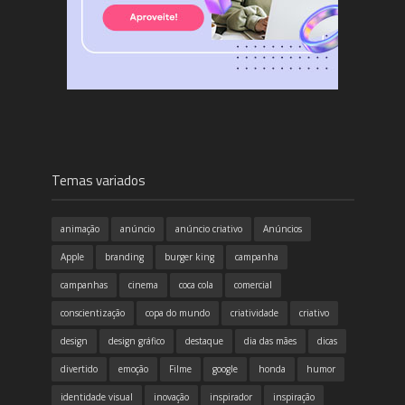
Temas variados
animação
anúncio
anúncio criativo
Anúncios
Apple
branding
burger king
campanha
campanhas
cinema
coca cola
comercial
conscientização
copa do mundo
criatividade
criativo
design
design gráfico
destaque
dia das mães
dicas
divertido
emoção
Filme
google
honda
humor
identidade visual
inovação
inspirador
inspiração