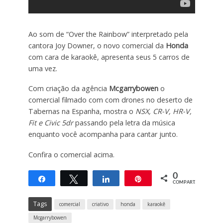
Ao som de “Over the Rainbow” interpretado pela
cantora Joy Downer, o novo comercial da
Honda
com cara de karaokê, apresenta seus 5 carros de
uma vez.
Com criação da agência
Mcgarrybowen
o
comercial filmado com com drones no deserto de
Tabernas na Espanha, mostra o
NSX, CR-V, HR-V,
Fit e Civic 5dr
passando pela letra da música
enquanto você acompanha para cantar junto.
Confira o comercial acima.
0
Compartilhar
Twittar
Compartilhar
Pin
COMPART.
Tags
comercial
criativo
honda
karaokê
Mcgarrybowen