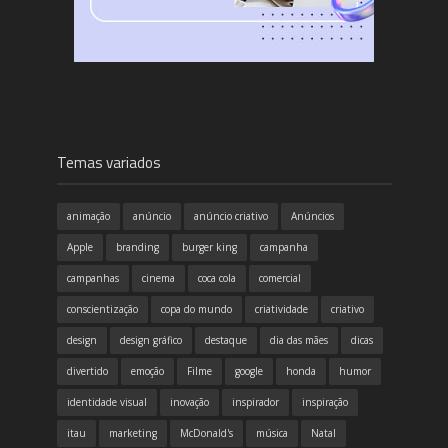
Temas variados
animação
anúncio
anúncio criativo
Anúncios
Apple
branding
burger king
campanha
campanhas
cinema
coca cola
comercial
conscientização
copa do mundo
criatividade
criativo
design
design gráfico
destaque
dia das mães
dicas
divertido
emoção
Filme
google
honda
humor
identidade visual
inovação
inspirador
inspiração
itau
marketing
McDonald's
música
Natal