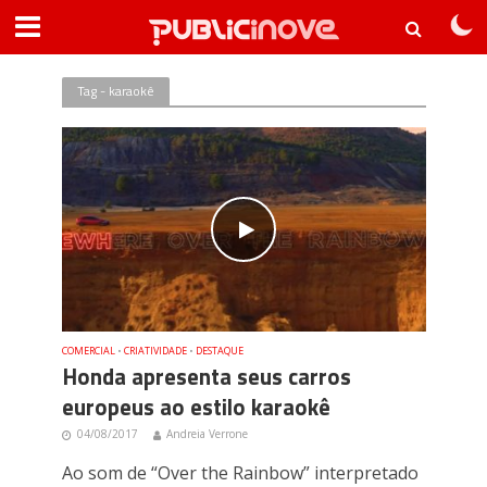
Tag - karaokê
COMERCIAL
•
CRIATIVIDADE
•
DESTAQUE
Honda apresenta seus carros
europeus ao estilo karaokê
04/08/2017
Andreia Verrone
Ao som de “Over the Rainbow” interpretado