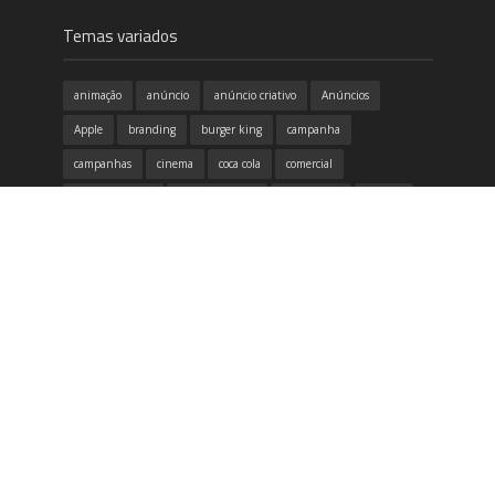
Temas variados
animação
anúncio
anúncio criativo
Anúncios
Apple
branding
burger king
campanha
campanhas
cinema
coca cola
comercial
conscientização
copa do mundo
criatividade
criativo
design
design gráfico
destaque
dia das mães
dicas
divertido
emoção
Filme
google
honda
humor
identidade visual
inovação
inspirador
inspiração
itau
marketing
McDonald's
música
Natal
Neogama
Nike
propaganda
publicidade
redes sociais
samsung
tecnologia
Volkswagen
vídeo