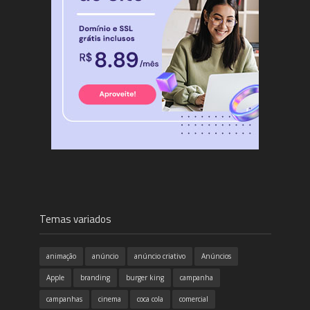
Temas variados
animação
anúncio
anúncio criativo
Anúncios
Apple
branding
burger king
campanha
campanhas
cinema
coca cola
comercial