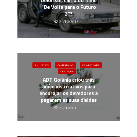
Delorean, carro do filme
“De Volta para o Futuro
2”?
21/10/2015
ANÚNCIOS
CAMPANHAS
CRIATIVIDADE
DESTAQUE
ADT Goiânia criou três
anúncios criativos para
encorajar os devedores a
pagarem as suas dívidas
22/05/2019