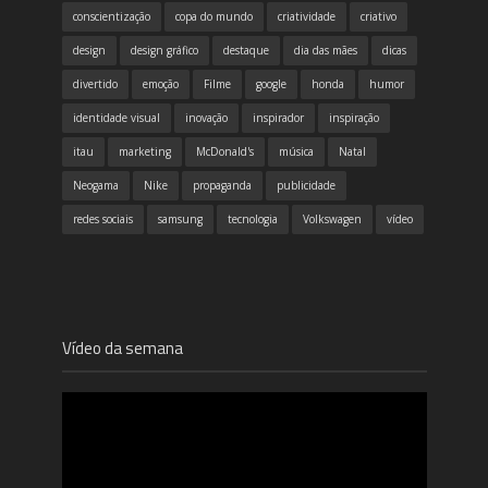
conscientização
copa do mundo
criatividade
criativo
design
design gráfico
destaque
dia das mães
dicas
divertido
emoção
Filme
google
honda
humor
identidade visual
inovação
inspirador
inspiração
itau
marketing
McDonald's
música
Natal
Neogama
Nike
propaganda
publicidade
redes sociais
samsung
tecnologia
Volkswagen
vídeo
Vídeo da semana