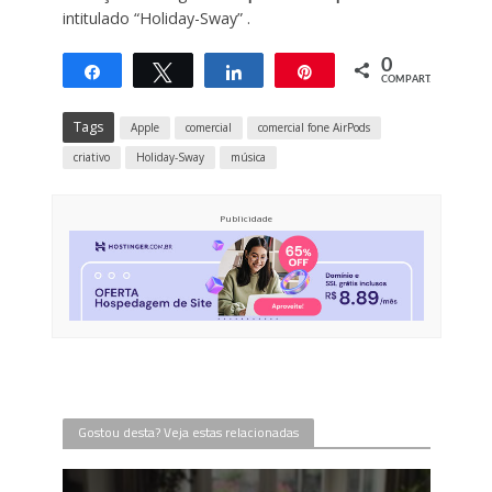
intitulado “Holiday-Sway” .
0
Compartilhar
Twittar
Compartilhar
Pin
COMPART.
Tags
Apple
comercial
comercial fone AirPods
criativo
Holiday-Sway
música
Publicidade
Gostou desta? Veja estas relacionadas