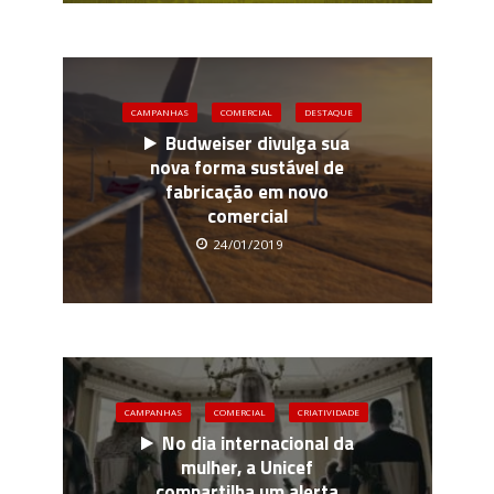
CAMPANHAS
COMERCIAL
DESTAQUE
Budweiser divulga sua
nova forma sustável de
fabricação em novo
comercial
24/01/2019
CAMPANHAS
COMERCIAL
CRIATIVIDADE
No dia internacional da
mulher, a Unicef
compartilha um alerta