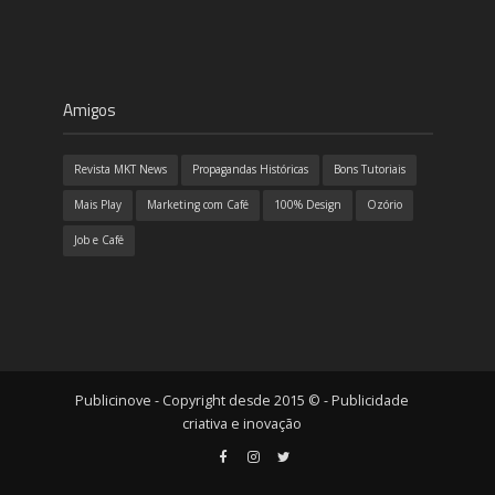
Amigos
Revista MKT News
Propagandas Históricas
Bons Tutoriais
Mais Play
Marketing com Café
100% Design
Ozório
Job e Café
Publicinove - Copyright desde 2015 © - Publicidade
criativa e inovação