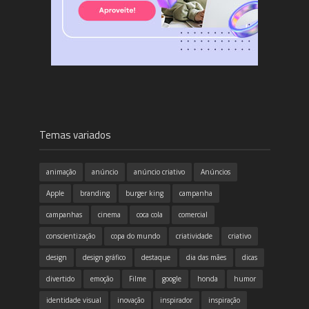
Temas variados
animação
anúncio
anúncio criativo
Anúncios
Apple
branding
burger king
campanha
campanhas
cinema
coca cola
comercial
conscientização
copa do mundo
criatividade
criativo
design
design gráfico
destaque
dia das mães
dicas
divertido
emoção
Filme
google
honda
humor
identidade visual
inovação
inspirador
inspiração