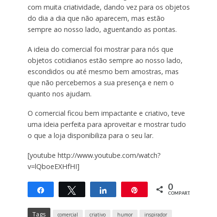
com muita criatividade, dando vez para os objetos
do dia a dia que não aparecem, mas estão
sempre ao nosso lado, aguentando as pontas.
A ideia do comercial foi mostrar para nós que
objetos cotidianos estão sempre ao nosso lado,
escondidos ou até mesmo bem amostras, mas
que não percebemos a sua presença e nem o
quanto nos ajudam.
O comercial ficou bem impactante e criativo, teve
uma ideia perfeita para aproveitar e mostrar tudo
o que a loja disponibiliza para o seu lar.
[youtube http://www.youtube.com/watch?
v=lQboeEXHfHI]
0
Compartilhar
Twittar
Compartilhar
Pin
COMPART.
Tags
comercial
criativo
humor
inspirador