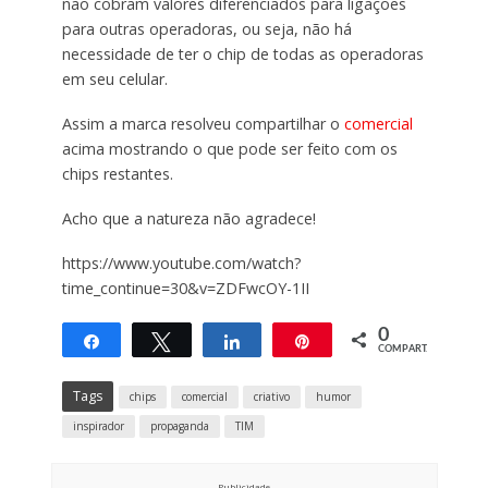
não cobram valores diferenciados para ligações
para outras operadoras, ou seja, não há
necessidade de ter o chip de todas as operadoras
em seu celular.
Assim a marca resolveu compartilhar o
comercial
acima mostrando o que pode ser feito com os
chips restantes.
Acho que a natureza não agradece!
https://www.youtube.com/watch?
time_continue=30&v=ZDFwcOY-1II
0
Compartilhar
Twittar
Compartilhar
Pin
COMPART.
Tags
chips
comercial
criativo
humor
inspirador
propaganda
TIM
Publicidade