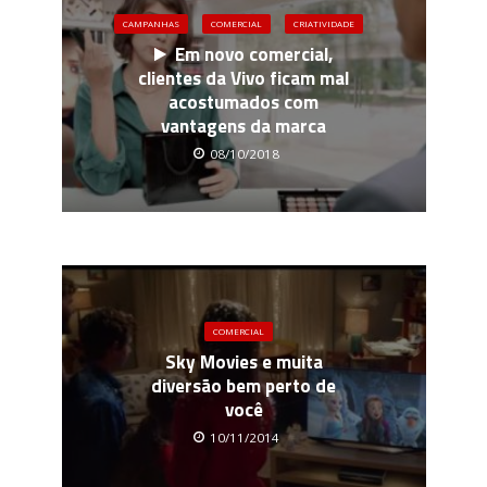
CAMPANHAS
COMERCIAL
CRIATIVIDADE
Em novo comercial,
clientes da Vivo ficam mal
acostumados com
vantagens da marca
08/10/2018
COMERCIAL
Sky Movies e muita
diversão bem perto de
você
10/11/2014