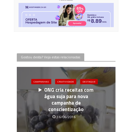
Gostou desta? Veja estas relacionadas
CAMPANHAS
CRIATIVIDADE
DESTAQUE
ONG cria receitas com
água suja para nova
campanha de
conscientização
16/06/2016