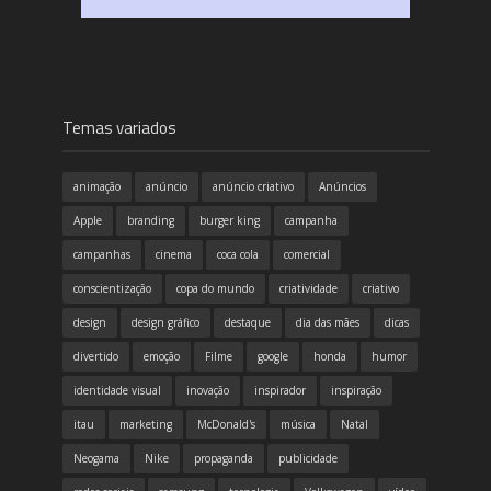
Temas variados
animação
anúncio
anúncio criativo
Anúncios
Apple
branding
burger king
campanha
campanhas
cinema
coca cola
comercial
conscientização
copa do mundo
criatividade
criativo
design
design gráfico
destaque
dia das mães
dicas
divertido
emoção
Filme
google
honda
humor
identidade visual
inovação
inspirador
inspiração
itau
marketing
McDonald's
música
Natal
Neogama
Nike
propaganda
publicidade