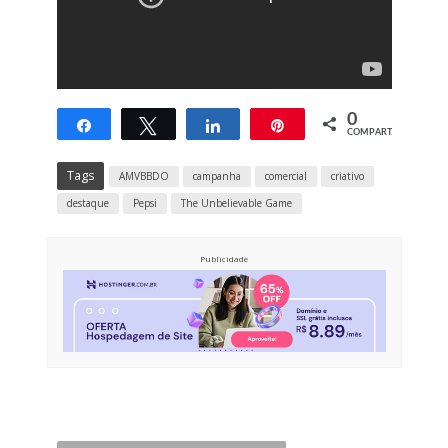
0
Compartilhar
Twittar
Compartilhar
Pin
COMPART.
Tags
AMVBBDO
campanha
comercial
criativo
destaque
Pepsi
The Unbelievable Game
Publicidade