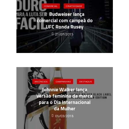
COMERCIAL
CRIATIVIDADE
Budweiser lança
comercial com campeã do
UFC Ronda Rusey
21/07/2015
ANÚNCIOS
CAMPANHAS
DESTAQUE
Johnnie Walker lança
versão feminina da marca
para o Dia Internacional
da Mulher
01/03/2018