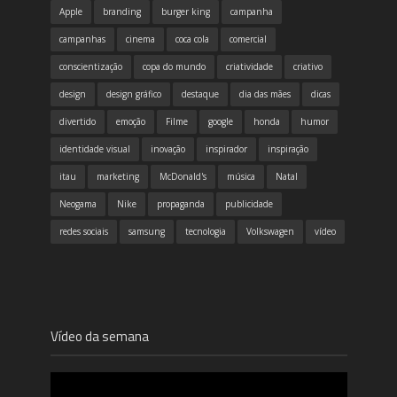
Apple
branding
burger king
campanha
campanhas
cinema
coca cola
comercial
conscientização
copa do mundo
criatividade
criativo
design
design gráfico
destaque
dia das mães
dicas
divertido
emoção
Filme
google
honda
humor
identidade visual
inovação
inspirador
inspiração
itau
marketing
McDonald's
música
Natal
Neogama
Nike
propaganda
publicidade
redes sociais
samsung
tecnologia
Volkswagen
vídeo
Vídeo da semana