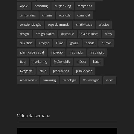
Apple
branding
burger king
campanha
campanhas
cinema
coca cola
comercial
conscientização
copa do mundo
criatividade
criativo
design
design gráfico
destaque
dia das mães
dicas
divertido
emoção
Filme
google
honda
humor
identidade visual
inovação
inspirador
inspiração
itau
marketing
McDonald's
música
Natal
Neogama
Nike
propaganda
publicidade
redes sociais
samsung
tecnologia
Volkswagen
vídeo
Vídeo da semana