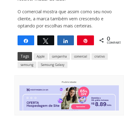
O comercial mostra que assim como seu novo
cliente, a marca também vem crescendo e
optando por escolhas mais certeiras.
0
Compartilhar
Twittar
Compartilhar
Pin
COMPART.
Tags
Apple
campanha
comercial
criativo
samsung
Samsung Galaxy
Publicidade