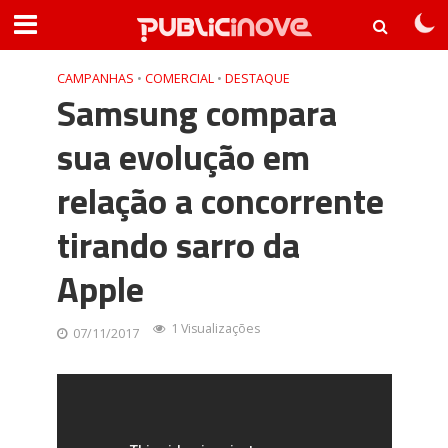
CAMPANHAS
•
COMERCIAL
•
DESTAQUE
Samsung compara
sua evolução em
relação a concorrente
tirando sarro da
Apple
1 Visualizações
07/11/2017