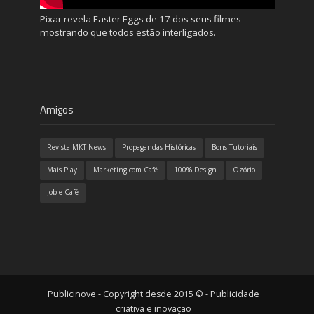
Pixar revela Easter Eggs de 17 dos seus filmes
mostrando que todos estão interligados.
Amigos
Revista MKT News
Propagandas Históricas
Bons Tutoriais
Mais Play
Marketing com Café
100% Design
Ozório
Job e Café
Publicinove - Copyright desde 2015 © - Publicidade
criativa e inovação