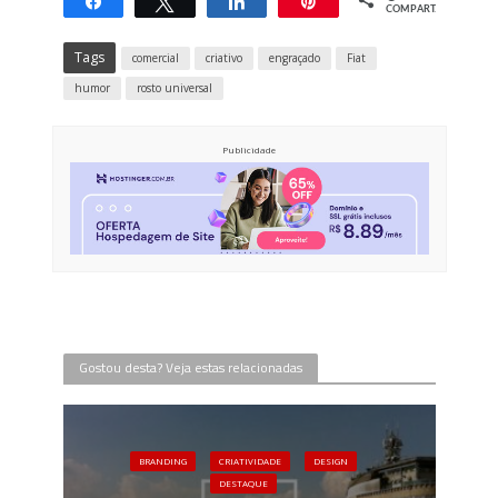
Compartilhar
Twittar
Compartilhar
Pin
COMPART.
Tags
comercial
criativo
engraçado
Fiat
humor
rosto universal
Publicidade
Gostou desta? Veja estas relacionadas
BRANDING
CRIATIVIDADE
DESIGN
DESTAQUE