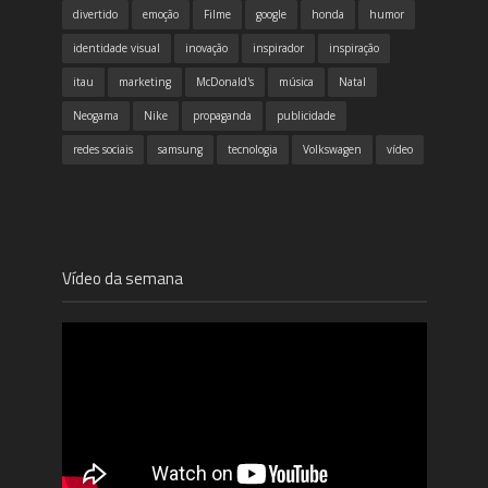
divertido
emoção
Filme
google
honda
humor
identidade visual
inovação
inspirador
inspiração
itau
marketing
McDonald's
música
Natal
Neogama
Nike
propaganda
publicidade
redes sociais
samsung
tecnologia
Volkswagen
vídeo
Vídeo da semana