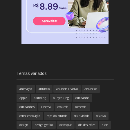
Temas variados
animação
anúncio
anúncio criativo
Anúncios
Apple
branding
burger king
campanha
campanhas
cinema
coca cola
comercial
conscientização
copa do mundo
criatividade
criativo
design
design gráfico
destaque
dia das mães
dicas