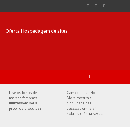
E se os logos de
Campanha da No
marcas famosas
More mostra a
utilizassem seus
dificuldade das
próprios produtos?
pessoas em falar
sobre violência sexual