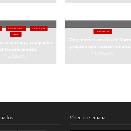
CAMPANHAS
DESTAQUE
COMERCIAL
VIRAL
Ong mostra aos fãs de Dorit
asculina lança campanha
prejuízo que causam a natu
ontra preconceito
15/01/2015
25/03/2015
riados
Vídeo da semana