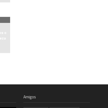
os o
reza
Amigos