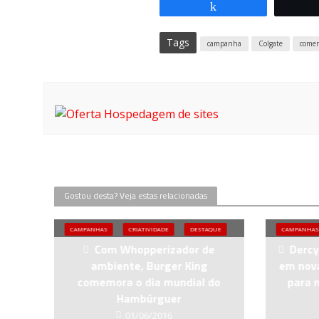
Compartilhar
Tags
campanha
Colgate
comer
Gostou desta? Veja estas relacionadas
CAMPANHAS
CRIATIVIDADE
DESTAQUE
CAMPANHAS
Com Whopperizador de
Dercy
ambiente, Burger King
em nov
comemora o dia mundial do
para 
Hambúrguer
01/06/2016