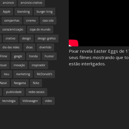
anúncio
anúncio criativo
Apple
branding
burger king
campanhas
cinema
coca cola
conscientização
copa do mundo
criativo
design
design gráfico
dia das mães
dicas
divertido
Pixar revela Easter Eggs de 1
Filme
google
honda
humor
seus filmes mostrando que t
estão interligados.
isual
inovação
inspirador
itau
marketing
McDonald's
Natal
Neogama
Nike
publicidade
redes sociais
tecnologia
Volkswagen
vídeo