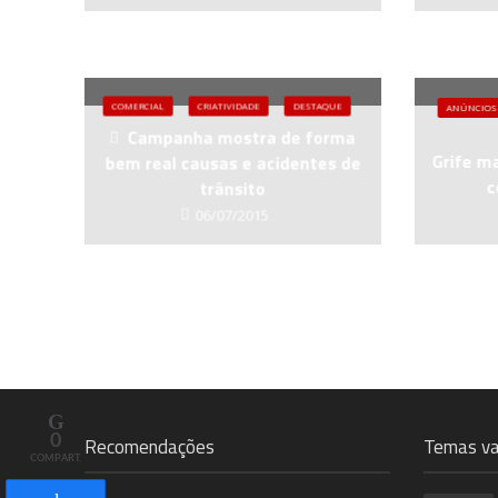
COMERCIAL
CRIATIVIDADE
DESTAQUE
ANÚNCIOS
Campanha mostra de forma
Grife m
bem real causas e acidentes de
c
trânsito
06/07/2015
0
Recomendações
Temas va
COMPART.