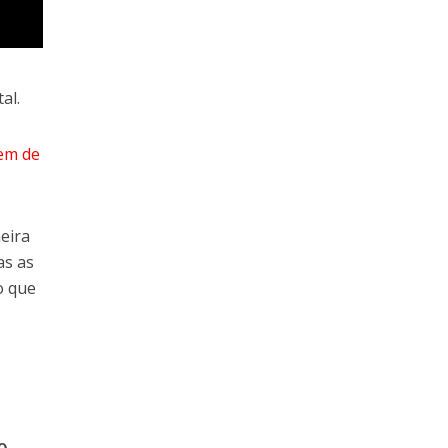
al.
em de
eira
as as
o que