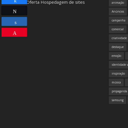
animação
Compartilhar
Twittar
Anúncios
campanha
comercial
Compartilhar
Pin
criatividade
destaque
emoção
identidade v
inspiração
música
propaganda
samsung