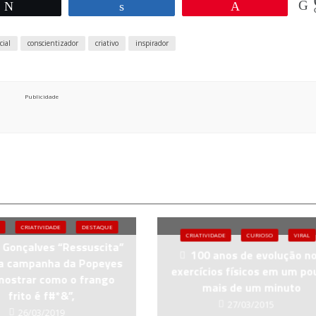
Twittar
Compartilhar
Pin
cial
conscientizador
criativo
inspirador
Publicidade
CRIATIVIDADE
DESTAQUE
CRIATIVIDADE
CURIOSO
VIRAL
 Gonçalves “Ressuscita”
100 anos de evolução n
a campanha da Popeyes
exercícios físicos em um po
mostrar como o frango
mais de um minuto
frito é f#*&”,
27/03/2015
26/03/2019