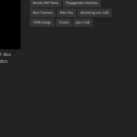
Revista MKT News
Propagandas Históricas
Bons Tutoriais
Mais Play
Marketing com Café
100% Design
Ozório
Job e Café
7 dos
odos