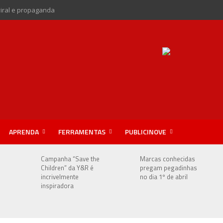
viral e propaganda
APRENDA
FERRAMENTAS
PUBLICINOVE
Campanha “Save the
Marcas conhecidas
Children” da Y&R é
pregam pegadinhas
incrivelmente
no dia 1º de abril
inspiradora