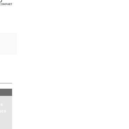
0
COMPART.
os
uco