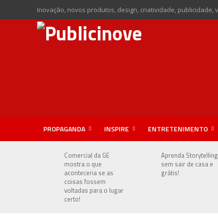
Inovação, novos produtos, design, criatividade, publicidade, 
PROPAGANDA
INSPIRE
ENTRETENIMENTO
Comercial da GE
Aprenda Storytelling
mostra o que
sem sair de casa e
aconteceria se as
grátis!
coisas fossem
voltadas para o lugar
certo!