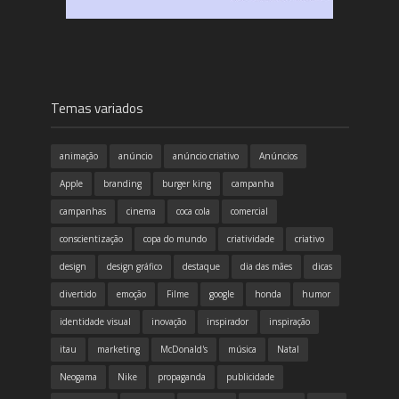
Temas variados
animação
anúncio
anúncio criativo
Anúncios
Apple
branding
burger king
campanha
campanhas
cinema
coca cola
comercial
conscientização
copa do mundo
criatividade
criativo
design
design gráfico
destaque
dia das mães
dicas
divertido
emoção
Filme
google
honda
humor
identidade visual
inovação
inspirador
inspiração
itau
marketing
McDonald's
música
Natal
Neogama
Nike
propaganda
publicidade