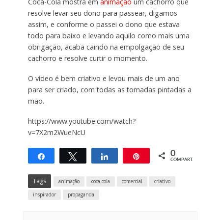
Coca-Cola mostra em
animação
um cachorro que
resolve levar seu dono para passear, digamos
assim, e conforme o passei o dono que estava
todo para baixo e levando aquilo como mais uma
obrigação, acaba caindo na empolgação de seu
cachorro e resolve curtir o momento.
O vídeo é bem criativo e levou mais de um ano
para ser criado, com todas as tomadas pintadas a
mão.
https://www.youtube.com/watch?
v=7X2m2WueNcU
0
Compartilhar
Twittar
Compartilhar
Pin
COMPART.
Tags
animação
coca cola
comercial
criativo
inspirador
propaganda