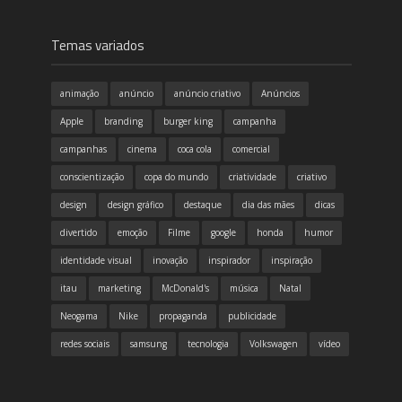
Temas variados
animação
anúncio
anúncio criativo
Anúncios
Apple
branding
burger king
campanha
campanhas
cinema
coca cola
comercial
conscientização
copa do mundo
criatividade
criativo
design
design gráfico
destaque
dia das mães
dicas
divertido
emoção
Filme
google
honda
humor
identidade visual
inovação
inspirador
inspiração
itau
marketing
McDonald's
música
Natal
Neogama
Nike
propaganda
publicidade
redes sociais
samsung
tecnologia
Volkswagen
vídeo