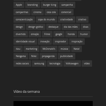
Apple
branding
burger king
campanha
campanhas
cinema
coca cola
comercial
conscientização
copa do mundo
criatividade
criativo
design
design gráfico
destaque
dia das mães
dicas
divertido
emoção
Filme
google
honda
humor
identidade visual
inovação
inspirador
inspiração
itau
marketing
McDonald's
música
Natal
Neogama
Nike
propaganda
publicidade
redes sociais
samsung
tecnologia
Volkswagen
vídeo
Vídeo da semana